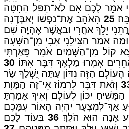
י אֹמֵר לָכֶם אִם לֹא־תִפֹּל הַחִטָּה
ֵה׃
25
הָאֹהֵב אֶת־נַפְשׁוֹ יְאַבְּדֶנָּה
ֲתֵנִי יֵלֵךְ אַחֲרָי וּבַאֲשֶׁר אֶהְיֶה שָׁם
ּמַה אֹמַר הַצִּילֵנִי אָבִי מִן־הַשָּׁעָה
ֵא קוֹל מִן־הַשָּׁמַיִם אֹמֵר פֵּאַרְתִּי
ֵרִים אָמְרוּ מַלְאָךְ דִּבֶּר אִתּוֹ׃
30
ָעוֹלָם הַזֶּה נִדּוֹן עַתָּה יֻשְׁלַךְ שַׂר
3
וְזֹאת דִּבֶּר לִרְמוֹז אֵי־זֶה הַמָּוֶת
הַמָּשִׁיחַ יִכּוֹן לְעוֹלָם וְאֵיךְ אָמַרְתָּ
ּעַ אַךְ־לְמִצְעָר יִהְיֶה הָאוֹר עִמָּכֶם
דַע אָנָה הוּא הֹלֵךְ׃
36
בְּעוֹד לָכֶם
וּעַ וַיֵּלֶךְ וַיִּסָּתֵר מִפְּנֵיהֶם׃
37