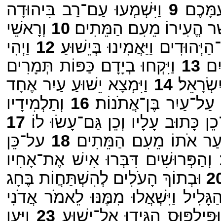
מָּכֶם׃
9
וַיִּשְׁמְעוּ עַם־רַב בִּיהוּדָה
ֶׁר הֱעִירוֹ מֵעִם הַמֵּתִים׃
10
וְרָאשֵׁי
ְּהוּדִים וַיַּאֲמִינוּ בְּיֵשׁוּעַ׃
12
וַיְהִי
ִם׃
13
וַיִּקְחוּ בְיָדָם כַּפּוֹת תְּמָרִים
שְׂרָאֵל׃
14
וַיִּמְצָא יֵשׁוּעַ עַיִר אֶחָד
 עַל־עַיִר בֶּן־אֲתֹנוֹת׃
16
וְתַלְמִידָיו
ן כָּתוּב עָלָיו וְכֵן גַּם־עָשׂוּ לוֹ׃
17
יָּעַר אֹתוֹ מֵעִם הַמֵּתִים׃
18
על־כֵּן
וְהַפְּרוּשִׁים דִּבְּרוּ אִישׁ אֶת־אָחִיו
2
וּבְתוֹךְ הָעֹלִים לְהִשְׁתַּחֲוֹת בֶּחָג
ָלִיל וַיִּשְׁאֲלוּ מִמֶּנּוּ לֵאמֹר אֲדֹנִי
ּפִּילִפּוּס הִגִּידוּ אֶל־יֵשׁוּעַ׃
23
וַיַּעַן