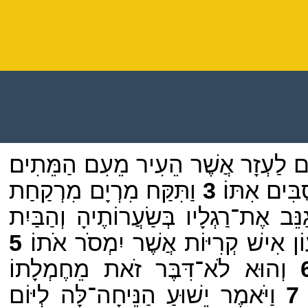
וֹם לַעְזָר אֲשֶׁר הֵעִיר מֵעִם הַמֵּתִים׃
ִּים אִתּוֹ׃
3
וַתִּקַּח מִרְיָם מִרְקַחַת
ֵּב אֶת־רַגְלָיו בְּשַׂעֲרוֹתֶיהָ וְהַבַּיִת
ן אִישׁ קְרִיּוֹת אֲשֶׁר יִמְסֹר אֹתוֹ׃
5
וְהוּא לֹא־דִּבֶּר זֹאת מֵחֶמְלָתוֹ
7
וַיֹּאמֶר יֵשׁוּעַ הַנֵּיחָה־לָּה לְיּוֹם