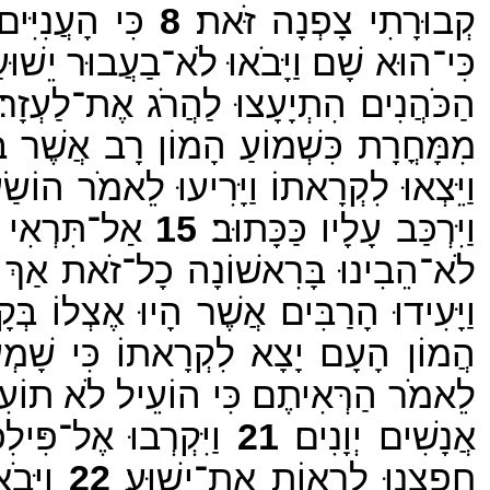
קְבוּרָתִי צָפְנָה זֹּאת׃
8
כִּי הָעֲנִיִּי
כִּי־הוּא שָׁם וַיָּבֹאוּ לֹא־בַעֲבוּר יֵשׁו
הַכֹּהֲנִים הִתְיָעָצוּ לַהֲרֹג אֶת־לַעְזָר׃
מִמָּחֳרָת כִּשְׁמוֹעַ הָמוֹן רָב אֲשֶׁר בָּא
וַיֵּצְאוּ לִקְרָאתוֹ וַיָּרִיעוּ לֵאמֹר הוֹשַׂ
וַיִּרְכַּב עָלָיו כַּכָּתוּב׃
15
אַל־תִּרְאִי בּ
לֹא־הֵבִינוּ בָּרִאשׁוֹנָה כָל־זֹאת אַךְ אַחֲ
וַיָּעִידוּ הָרַבִּים אֲשֶׁר הָיוּ אֶצְלוֹ ב
הֲמוֹן הָעָם יָצָא לִקְרָאתוֹ כִּי שָׁמְ
לֵאמֹר הַרְּאִיתֶם כִּי הוֹעֵיל לֹא תוֹעִיל
אֲנָשִׁים יְוָנִים׃
21
וַיִּקְרְבוּ אֶל־פִּילִ
חָפַצְנוּ לִרְאוֹת אֶת־יֵשׁוּעַ׃
22
וַיָּבֹא