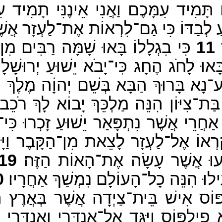
ם תָּמִיד עִמָּכֶם וַאֲנִי אֵינֶנִּי תָמִיד עִ
ּעַ לְבַדּוֹ כִּי גַם־לִרְאוֹת אֶת־לַעְזָר אֲש
11
כִּי בִגְלָלוֹ בָּאוּ שָׁמָּה רַבִּים מִן־הַי
וּ לָחֹג הֶחָג כִּי־יָבֹא יֵשׁוּעַ יְרוּשָׁלָי
ע־נָא בָּרוּךְ הַבָּא בְּשֵׁם יְהוָֹה מֶלֶךְ יִ
ַת־צִיּוֹן הִנֵּה מַלְכֵּךְ יָבוֹא לָךְ רֹכֵב
רֵי אֲשֶׁר נִתְפָּאַר יֵשׁוּעַ זָכְרוּ כִּי־כֵ
ְּקָרְאוֹ אֶל־לַעְזָר לָצֵאת מִן־הַקָּבֶר וַ
עוּ אֲשֶׁר עָשָׂה אֶת־הָאוֹת הַזֶּה׃
19
וּ הִנֵּה כָל־הָעוֹלָם נִמְשַׁךְ אַחֲרָיו׃
0
פּוֹס אִישׁ בֵּית־צַיְדָה אֲשֶׁר בְּאֲרֶץ הַגּ
 פִילִפּוֹס וַיַּגֵּד אֶל־אַנְדְּרָי וְאַנְדְּרַי ו