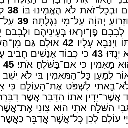
ם וּבְכָל־זֹאת לֹא הֶאֱמִינוּ בּוֹ׃
38
לְמ
זְרוֹעַ יְהוָֹה עַל־מִי נִגְלָתָה׃
39
עַל־כּ
ְבָבָם פֶּן־יִרְאוּ בְּעֵינֵיהֶם וּלְבָבָם יָב
 וַיִּנָּבֵא עָלָיו׃
42
אוּלָם גַּם מִן־הַשָׂ
ְנֻדּוּ׃
43
כִּי כְּבוֹד אֲנָשִׁים חָבִיב עֲ
וּא מַאֲמִין כִּי אִם־בַּשֹּׁלֵחַ אֹתִי׃
45
וְ
 לְמַעַן כָּל־הַמּאֲמִין בִּי לֹא יֵשֵׁב בּ
 לֹא־בָאתִי לִשְׁפֹּט אֶת־הָעוֹלָם כִּי א
ד אֲשֶׁר־יָדִין אֹתוֹ הַדָּבָר אֲשֶׁר דִּבַּרְתּ
ִם־אָבִי הַשֹּׁלֵחַ אֹתִי הוּא צִוַּנִי אֶת־א
ַיֵּי עוֹלָם לָכֵן כָּל־אֲשֶׁר אֲדַבֵּר כַּאֲשֶׁר