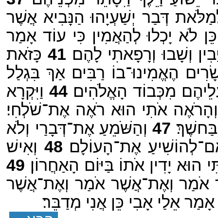
ַלֹּאת דְּבַר יְשַׁעְיָהוּ הַנָּבִיא אֲשֶׁר
ֵן לֹא יָכְלוּ לְהַאֲמִין כִּי עוֹד אָמַר
ִין וְשָׁבוּ וְרָפָאתִי לָהֶם׃
41
כָּזֹאת
רִים הֶאֱמִינוּ־בוֹ רַבִּים אַךְ בִּגְלַל
לֵיהֶם מִכְּבוֹד הָאֱלֹהִים׃
44
וַיִּקְרָא
הָרֹאֶה אֹתִי הוּא רֹאֶה אֶת־שֹׁלְחִי׃
ַחשֶׁךְ׃
47
וְהַשֹּׁמֵעַ אֶת־דְּבָרַי וְלֹא
ִם־לְהוֹשִׁיעַ אֶת־הָעוֹלָם׃
48
וְאִישׁ
ִי הוּא יָדִין אֹתוֹ בַּיּוֹם הָאַחֲרוֹן׃
49
ֲשֶׁר אֹמַר וְאֶת־אֲשֶׁר אֹמַר וְאֶת־אֲשֶׁר
 אָמַר אֵלַי אָבִי כֵּן אֲנִי מְדַבֵּר׃