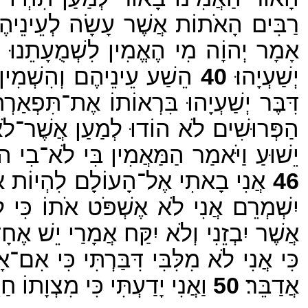
רַבִּים הָאֹתוֹת אֲשֶׁר עָשָׂה לְעֵינֵיהֶ
אָמָר יְהוָֹה מִי הֶאֱמִין לִשְׁמֻעָתֵנוּ וּ
יְשַׁעְיָהוּ׃
40
הֵשַׁע עֵינֵיהֶם וְהִשְׁמִין ל
דִּבֶּר יְשַׁעְיָהוּ בִּרְאוֹתוֹ אֶת־תִּפְאַרְתּוֹ
הַפְּרוּשִׁים לֹא הוֹדוּ לְמַעַן אֲשֶׁר־לֹא י
יֵשׁוּעַ וַיֹּאמַר הַמַּאֲמִין בִּי לֹא־בִי ה
46
אֲנִי בָאתִי אֶל־הָעוֹלָם לִהְיוֹת אוֹר
יִשְׁמְרֵם אֲנִי לֹא אֶשְׁפֹּט אֹתוֹ כִּי
אֲשֶׁר יִבְזֵנִי וְלֹא יִקַּח אֲמָרַי יֵשׁ אֶחָ
כִּי אֲנִי לֹא מִלִּבִּי דִּבַּרְתִּי כִּי א
אֲדַבֵּר׃
50
וַאֲנִי יָדַעְתִּי כִּי מִצְוָתוֹ ח