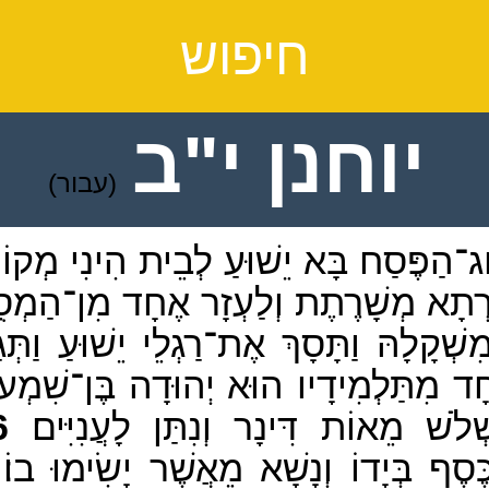
חיפוש
יוחנן י"ב
(עבור)
ַג־הַפֶּסַח בָּא יֵשׁוּעַ לְבֵית הִינִי מְק
מָרְתָא מְשָׁרֶתֶת וְלַעְזָר אֶחָד מִן־הַמְסֻב
ְקָלָהּ וַתָּסָךְ אֶת־רַגְלֵי יֵשׁוּעַ וַתְּגַנ
ד מִתַּלְמִידָיו הוּא יְהוּדָה בֶּן־שִׁמְעוֹ
לֹשׁ מֵאוֹת דִּינָר וְנִתַּן לָעֲנִיִּים׃
6
ֶסֶף בְּיָדוֹ וְנָשָׁא מֵאֲשֶׁר יָשִׂימוּ בוֹ׃