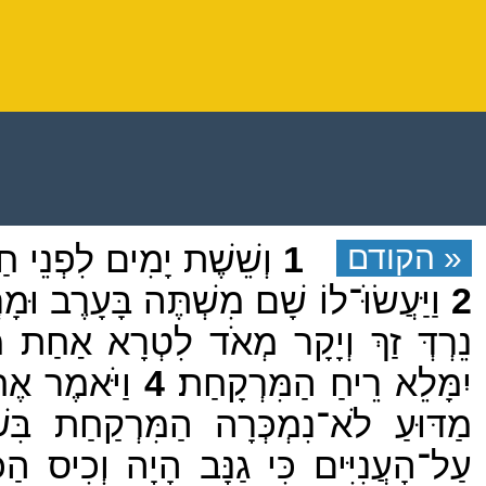
« הקודם
1
וְשֵׁשֶׁת יָמִים לִפְנֵי ח
2
וַיַּעֲשׂוֹּ־לוֹ שָׁם מִשְׁתֶּה בָּעָרֶב וּ
נֵרְדְּ זַךְ וְיָקָר מְאֹד לִטְרָא אַחַת מִשׁ
יִמָּלֵא רֵיחַ הַמִּרְקָחַת׃
4
וַיֹּאמֶר אֶחָ
מַדּוּעַ לֹא־נִמְכְּרָה הַמִּרְקַחַת בִּשְׁ
עַל־הָעֲנִיִּים כִּי גַנָּב הָיָה וְכִיס הַכּ