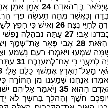
ֶיִּפֹאַר בֶּן־הָאָדָם׃
24
אָמֵן אָמֵן אֲנִ
דָּה וְכַאֲשֶׁר מֵתָה תַּעֲשֶׂה פְּרִי הַרְבּ
הָ לְחַיֵּי נֶצַח׃
26
וְאִישׁ כִּי חָפֵץ לְשָׁר
ְּדֶנּוּ אָבִי׃
27
עַתָּה נִבְהֲלָה נַפְשִׁי ו
הַזֹּאת׃
28
אָבִי פָּאֵר אֶת־שְׁמֶךָ וַיֵּצ
ָה שָׁמְעוּ וַיֹּאמְרוּ רַעַם נִשְׁמָע וַאֲח
זֶּה לְמַעֲנִי כִּי אִם־לְמַעַנְכֶם׃
31
עַתָּה ה
שְׂאִי מֵעַל־הָאָרֶץ אֶמְשֹׁךְ כֻּלָּם אֵלָי׃
3
ֹאמְרוּ אֲנַחְנוּ שָׁמַעְנוּ מִן הַתּוֹרָה כִּי 
הָאָדָם הַהוּא׃
35
וַיֹּאמֶר אֲלֵיהֶם יֵשׁו
וּפְכֶם חֹשֶׁךְ וְהַהֹלֵךְ בַּחֹשֶׁךְ לֹא יֵ
ֵי הָאוֹר אֶת־הַדְּבָרִים הָאֵלֶּה דִּבֶּר יֵשׁ