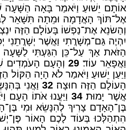
אוֹתָם יֵשׁוּעַ וַיֹּאמַר בָּאָה הַשָּׁעָה שׁ
אֶל־תּוֹךְ הָאֲדָמָה וּמֵתָה תִּשָּׁאֵר לְבַ
וְהַשׂנֵא אֶת־נַפְשׁוֹ בָּעוֹלָם הַזֶּה יִנְצְרֶ
יִהְיֶה גַּם־מְשָׁרֲתִי וַאֲשֶׁר יְשָׁרֲתֵנִי יְכַב
הַזֹּאת אַךְ עַל־כֵּן הִגַּעְתִּי לַשָּׁעָה 
וַאֲפָאֵר עוֹד׃
29
וְהָעָם הָעֹמְדִים שָׁמּ
וַיַּעַן יֵשׁוּעַ וַיֹּאמַר לֹא הָיָה הַקּוֹל הַ
הָעוֹלָם הַזֶּה חוּצָה׃
32
וַאֲנִי בְּהִנָּ
אֲשֶׁר יָמוּת׃
34
וַיַּעֲנוּ אֹתוֹ הָעָם וַיּ
בֶּן־הָאָדָם צָרִיךְ לְהִנָּשֵׂא וּמִי בֶּן־
הִתְהַלְּכוּ בְּעוֹד לָכֶם הָאוֹר פֶּן־יְשׁ
הָאוֹר הַאֲמִינוּ בָאוֹר לְמַעַן תִּהְיוּ בְּנ