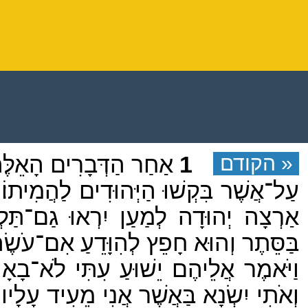
« הקודם
1
אַחַר הַדְּבָרִים הָאֵלֶּה 
עַל־אֲשֶׁר בִּקְשׁוּ הַיְּהוּדִים לַהֲמִיתוֹ׃
אַרְצָה יְהוּדָה לְמַעַן יִרְאוּ גַם־תַּל
בַּסֵּתֶר וְהוּא חָפֵץ לְהִוָּדֵעַ אִם־עֹשׂ
וַיֹּאמֶר אֲלֵיהֶם יֵשׁוּעַ עִתִּי לֹא־בָאָ
וְאֹתִי יִשְׂנָא בַּאֲשֶׁר אֲנִי מֵעִיד עָלָיו 