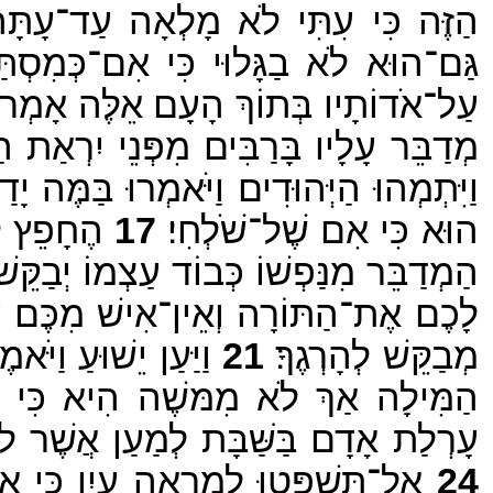
הַזֶּה כִּי עִתִּי לֹא מָלְאָה עַד־עָתָּה
גַּם־הוּא לֹא בַגָּלוּי כִּי אִם־כְּמִסְתַּת
עַל־אֹדוֹתָיו בְּתוֹךְ הָעָם אֵלֶּה אָמְר
מְדַבֵּר עָלָיו בָּרַבִּים מִפְּנֵי יִרְאַת הַי
וַיִּתְמְהוּ הַיְּהוּדִים וַיֹּאמְרוּ בַּמֶּה
הוּא כִּי אִם שֶׁל־שֹׁלְחִי׃
17
הֶחָפֵץ לַע
הַמְדַבֵּר מִנַּפְשׁוֹ כְּבוֹד עַצְמוֹ יְבַקֵּש
לָכֶם אֶת־הַתּוֹרָה וְאֵין־אִישׁ מִכֶּם עֹשׂ
מְבַקֵּשׁ לְהָרְגֶךָ׃
21
וַיַּעַן יֵשׁוּעַ וַיּ
הַמִּילָה אַךְ לֹא מִמּשֶׁה הִיא כִּי אִם
עָרְלַת אָדָם בַּשַּׁבָּת לְמַעַן אֲשֶׁר לֹ
24
אַל־תִּשְׁפְּטוּ לְמַרְאֵה עָיִן כִּי א