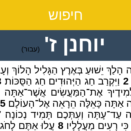
חיפוש
יוחנן ז'
(עבור)
הָלַךְ יֵשׁוּעַ בְּאֶרֶץ הַגָּלִיל הָלוֹךְ וְעָ
2
וַיִּקְרַב חַג הַיְּהוּדִים חַג הַסֻּכּוֹת׃
3
ְמִידֶיךָ אֶת־הַמַּעֲשִׂים אֲשֶׁר־אַתָּה ע
ֶה אַתָּה כָּאֵלֶּה הֵרָאֵה אֶל־הָעוֹלָם׃
5
ה עַד־עָתָּה וְעִתְּכֶם תָּמִיד נְכוֹנָה׃
7
כִּי רָעִים מַעֲלָלָיו׃
8
עֲלוּ אַתֶּם לָחֹג