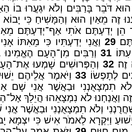
הוּא דֹּבֵר בָּרַבִּים וְלֹא יִגְעֲרוּ בוֹ הַ
וּ זֶה מֵאַיִן הוּא וְהַמָּשִׁיחַ כִּי יָבוֹא
אמֶר הֵן יְדַעְתֶּם אֹתִי אַף־יְדַעְתֶּם מֵאַי
ֶּם׃
29
וַאֲנִי יְדַעְתִּיו כִּי מֵאִתּוֹ אָנִי 
תּוֹ׃
31
וְרַבִּים מִן־הָעָם הֶאֱמִינוּ בו
זֶה׃
32
וְהַפְּרוּשִׁים שָׁמְעוּ אֶת־הָעָם 
ים לְתָפְשׂוֹ׃
33
וַיֹּאמֶר אֲלֵיהֶם יֵשׁוּע
וְלֹא תִמְצָאֻנְנִי וּבַאֲשֶׁר אֲנִי שָׁם א
וַאֲנַחְנוּ לֹא נִמְצָאֵהוּ הֲיֵלֵךְ אֶל־הַנְּפוֹצ
ֲרֻנְנִי וְלֹא תִמְצָאֻנְנִי וּבַאֲשֶׁר אֲנִי
יֵשׁוּעַ וַיִּקְרָא לֵאמֹר אִישׁ כִּי יִצְמָא יָב
 מַיִם חַיִּים׃
39
וְזֹאת אָמַר עַל־הָרוּחַ 