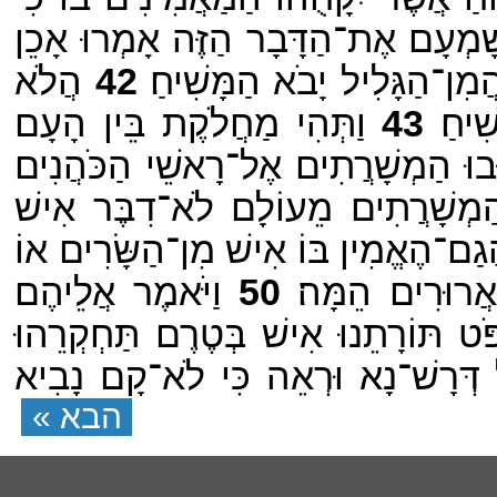
ָׁמְעָם אֶת־הַדָּבָר הַזֶּה אָמְרוּ אָכֵן
ִן־הַגָּלִיל יָבֹא הַמָּשִׁיחַ׃
42
הֲלֹא
ִיחַ׃
43
וַתְּהִי מַחֲלֹקֶת בֵּין הָעָם
וּבוּ הַמְשָׁרֲתִים אֶל־רָאשֵׁי הַכֹּהֲנִים
 הַמְשָׁרֲתִים מֵעוֹלָם לֹא־דִבֶּר אִישׁ
ַם־הֶאֱמִין בּוֹ אִישׁ מִן־הַשָּׂרִים אוֹ
רוּרִים הֵמָּה׃
50
וַיֹּאמֶר אֲלֵיהֶם
ֹט תּוֹרָתֵנוּ אִישׁ בְּטֶרֶם תַּחְקְרֵהוּ
יל דְּרָשׁ־נָא וּרְאֵה כִּי לֹא־קָם נָבִיא
הבא »