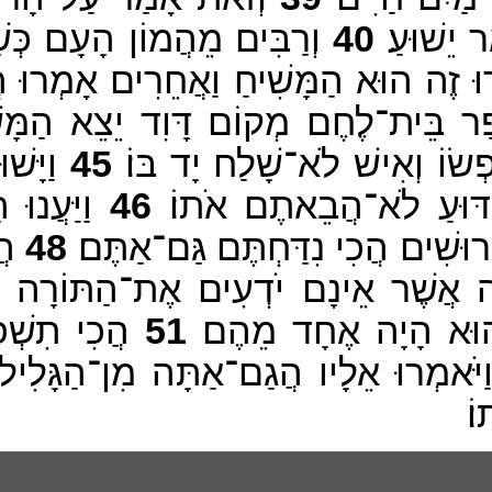
 יֵשׁוּעַ׃
40
וְרַבִּים מֵהֲמוֹן הָעָם כְּש
ּ זֶה הוּא הַמָּשִׁיחַ וַאֲחֵרִים אָמְרוּ הֲמ
ְפַר בֵּית־לֶחֶם מְקוֹם דָּוִד יֵצֵא הַמָּשׁ
ׂוֹ וְאִישׁ לֹא־שָׁלַח יָד בּוֹ׃
45
וַיָּשׁ
ַדּוּעַ לֹא־הֲבֵאתֶם אֹתוֹ׃
46
וַיַּעֲנוּ
רוּשִׁים הֲכִי נִדַּחְתֶּם גַּם־אַתֶּם׃
48
הֲג
 אֲשֶׁר אֵינָם יֹדְעִים אֶת־הַתּוֹרָה אֲ
 וְהוּא הָיָה אֶחָד מֵהֶם׃
51
הֲכִי תִשְׁפּ
ּ וַיֹּאמְרוּ אֵלָיו הֲגַם־אַתָּה מִן־הַגָּלִ
ֹ׃