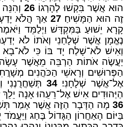
הוּא אֲשֶׁר בִּקְשׁוּ לְהָרְגוֹ׃
26
וְהִנֵּה 
זֶה הוּא הַמָּשִׁיחַ׃
27
אַךְ הֲלֹא יָדַעְנ
קָרָא יֵשׁוּעַ בַּמִּקְדָּשׁ וַיְלַמֵּד וַיֹּ
נֶאֱמָן אֲשֶׁר שְׁלָחַנִי וְאֹתוֹ לֹא יְדַעְת
וְאִישׁ לֹא־שָׁלַח יָד בּוֹ כִּי לֹא־בָא עִ
יַעֲשֶׂה אֹתוֹת הַרְבֵּה מֵאֲשֶׁר עָשָׂה 
הַפְּרוּשִׁים וְרָאשֵׁי הַכֹּהֲנִים מְשָׁרֲתִ
אֶל־אֲשֶׁר שְׁלָחָנִי׃
34
תְּשַׁחֲרֻנְנִי 
הַיְּהוּדִים אִישׁ אֶל־רֵעֵהוּ אָנָה יֵלֵךְ זֶה 
36
מָה הַדָּבָר הַזֶּה אֲשֶׁר אָמַר תְּשַׁח
בַּיּוֹם הָאַחֲרוֹן הַגָּדוֹל בֶּחַג וַיַּעֲמֹד 
כִּדְבַר הַכָּתוּב מִבִּטְנוֹ יִנְהֲרוּ נַהֲרֵי