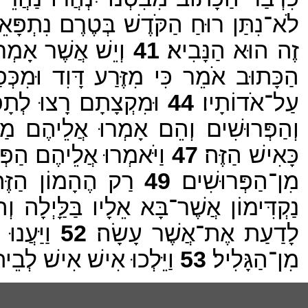
לֹא־נִתַּן רוּחַ הַקֹּדֶשׁ בְּטֶרֶם נִתְפָּאֵר
זֶה הוּא הַנָּבִיא׃
41
וְיֵשׁ אֲשֶׁר אָמְרו
הַכָּתוּב אֹמֵר כִּי מִזֶּרַע דָּוִד וּמִכּ
עַל־אֹדוֹתָיו׃
44
וּמִקְצָתָם רָצוּ לְתָפְש
וְהַפְּרוּשִׁים וְהֵם אָמְרוּ אֲלֵיהֶם מ
כָּאִישׁ הַזֶּה׃
47
וַיֹּאמְרוּ אֲלֵיהֶם הַפְּ
מִן־הַפְּרוּשִׁים׃
49
רַק הֶהָמוֹן הַזֶּה
נַקְדִּימוֹן אֲשֶׁר־בָּא אֵלָיו בַּלַָּיְלָה
לָדַעַת אֶת־אֲשֶׁר עָשָׂה׃
52
וַיַּעֲנו
מִן־הַגָּלִיל׃
53
וַיֵּלְכוּ אִישׁ אִישׁ לְבֵיתו