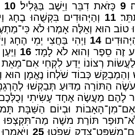
׃
9
כָּזֹאת דִבֵּר וַיֵּשֶׁב בַּגָּלִיל׃
10
וַ
ֵּר׃
11
וְהַיְּהוּדִים בִּקְשֻׁהוּ בֶחָג וַיֹּ
וּ טוֹב הוּא וְאֵלֶּה אָמְרוּ לֹא כִּי־מַת
ְּהוּדִים׃
14
וַיְהִי בַּחֲצִי יְמֵי הֶחָג וְיֵ
 יָדַע זֶה סֵפֶר וְהוּא לֹא לָמָד׃
16
וַיַּעַ
ֲשׂוֹת רְצוֹנוֹ יֵדַע לִקְחִי אִם־מֵאֵת אֱלֹ
ׁ וְהַמְבַקֵּשׁ כְּבוֹד שֹׁלְחוֹ נֶאֱמָן הוּא וְא
ֶה הַתּוֹרָה מַדּוּעַ תְּבַקְשׁוּ לְהָרְגֵנִי
ֹאמֶר לָהֶם מַעֲשֶׂה אֶחָד עָשִׂיתִי וְכֻלְּכֶם
־מִן־הָאָבוֹת וּבְיוֹם הַשַּׁבָּת תָּמוּל
א־תוּפַר תּוֹרַת משֶׁה מַה־תִּקְצְפוּ עָלַי כ
ִם־מִשְׁפַּט־צֶדֶק שְׁפֹטוּ׃
25
וַיֹּאמְרוּ 