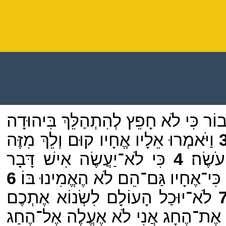
בוֹר כִּי לֹא חָפֵץ לְהִתְהַלֵּךְ בִּיהוּדָה
וַיֹּאמְרוּ אֵלָיו אֱחָיו קוּם וְלֵךְ מִזֶּה
ֹשֶׂה׃
4
כִּי לֹא־יַעֲשֶׂה אִישׁ דָּבָר
כִּי־אֶחָיו גַּם־הֵם לֹא הֶאֱמִינוּ בּוֹ׃
6
לֹא־יוּכַל הָעוֹלָם לִשְׂנוֹא אֶתְכֶם
 אֶת־הֶחָג אֲנִי לֹא אֶעֱלֶה אֶל־הֶחַג