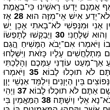
אַף אֻמְנָם יָדְעוּ רָאשֵׁינוּ כִּי־בֶאֱמֶת
 לֹא־יֵדַע אִישׁ אֵי־מִזֶּה הוּא׃
28
אָז
ִן אָנִי וּמִנַּפְשִׁי לֹא־בָאתִי אָכֵן יֵשׁ
וְהוּא שְׁלָחָנִי׃
30
וַיְבַקְשׁוּ לְתָפְשׂוֹ
ֹ וַיֹּאמְרוּ אִם־יָבֹא הַמָּשִׁיחַ הֲַגַם
מִתְלַחֲשִׁים עָלָיו כָּזֹאת וַיִּשְׁלְחוּ
ַ אַך־מְעַט עוֹדֶנִּי עִמָּכֶם וְהָלַכְתִּי
ַתֶּם לֹא תוּכְלוּ לָבוֹא׃
35
וַיֹּאמְרוּ
ִים בֵּין הַיְּוָנִים וִילַמֵּד אַנְשֵׁי יָוָן׃
 שָׁם אַתֶּם לֹא תוּכְלוּ לָבוֹא׃
37
וַיְהִי
ֹא־נָא אֵלַי וְיִשְׁתֶּה׃
38
הַמַּאֲמִין בִּי
אֲשֶׁר יִקָּחֻהוּ הַמַּאֲמִינִים בּוֹ כִּי