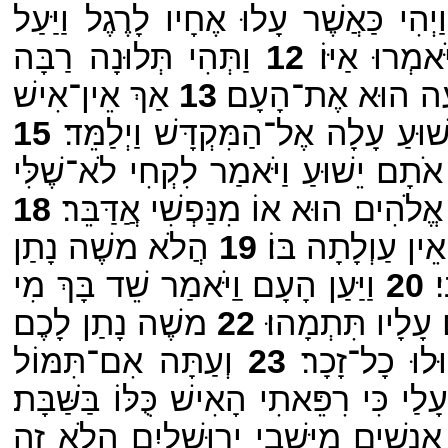
יְהִי כַּאֲשֶׁר עָלוּ אֶחָיו לָרֶגֶל וַיַּעַל
אמְרוּ אַיּוֹ׃
12
וַתְּהִי תְּלוּנָה רַבָּה
ְעֶה הוּא אֶת־הָעָם׃
13
אַךְ אֵין־אִישׁ
שׁוּעַ עָלָה אֶל־הַמִּקְדָּשׁ וַיְלַמֵּד׃
15
ן אֹתָם יֵשׁוּעַ וַיֹּאמַר לִקְחִי לֹא־שֶׁלִּי
הִים הוּא אוֹ מִנַּפְשִׁי אֲַדַּבֵּר׃
18
ֵין עַוְלָתָה בּוֹ׃
19
הֲלֹא משֶׁה נָתַן
׃
20
וַיַּעַן הָעָם וַַיֹּאמַר שֵׁד בָּךְ מִי
 עָלָיו תִּתְמָהוּ׃
22
משֶׁה נָתַן לָכֶם
וּ כָל־זָכָר׃
23
וְעַתָּה אִם־תִּמּוֹל
ִּי רִפֵּאתִי הָאִישׁ כֻּלּוֹ בַּשַּׁבָּת׃
אֲנָשִׁים מִיּשְׁבֵי יְרוּשָׁלָיִם הֲלֹא זֶה