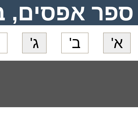
ספר אפסים, ב
א'
ב'
ג'