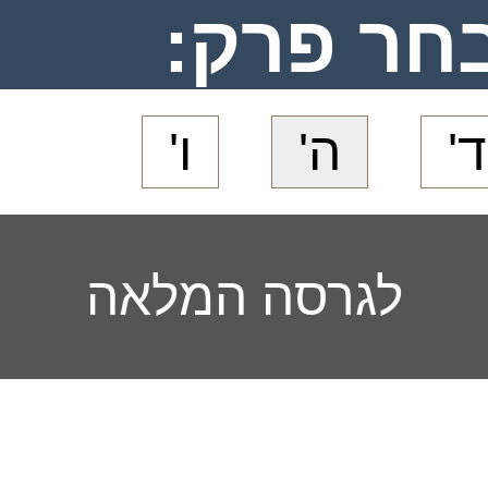
חר פרק:
ד'
ה'
ו'
לגרסה המלאה