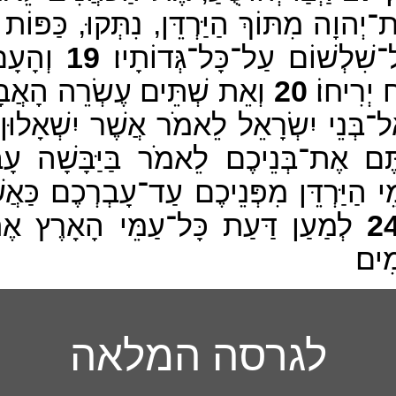
־יְהוָה מִתּוֹךְ הַיַּרְדֵּן, נִתְּקוּ, כַּפּוֹת 
ל־שִׁלְשׁוֹם עַל־כָּל־גְּדוֹתָיו׃
19
וְהָעָם,
 יְרִיחוֹ׃
20
וְאֵת שְׁתֵּים עֶשְׂרֵה הָאֲבָנִ
ל־בְּנֵי יִשְׂרָאֵל לֵאמֹר אֲשֶׁר יִשְׁאָל
ֶם אֶת־בְּנֵיכֶם לֵאמֹר בַּיַּבָּשָׁה עָבַר
הַיַּרְדֵּן מִפְּנֵיכֶם עַד־עָבְרְכֶם כַּא
2
לְמַעַן דַּעַת כָּל־עַמֵּי הָאָרֶץ אֶת
ִים׃
לגרסה המלאה