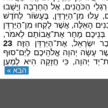
רַגְלֵי הַכֹּהֲנִים, אֶל הֶחָרָבָה וַיָּשֻׁבוּ
 עָלוּ מִן־הַיַּרְדֵּן, בֶּעָשׂוֹר לַחֹדֶשׁ
ים הָאֵלֶּה, אֲשֶׁר לָקְחוּ מִן־הַיַּרְדֵּן
וּן בְּנֵיכֶם מָחָר אֶת־אֲבוֹתָם לֵאמֹר,
 יִשְׂרָאֵל, אֶת־הַיַּרְדֵּן הַזֶּה׃
23
ֲשֶׁר עָשָׂה יְהוָה אֱלֹהֵיכֶם לְיַם־סוּף
־יַד יְהוָה, כִּי חֲזָקָה הִיא לְמַעַן
הבא »