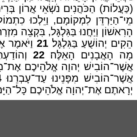
(כַּעֲלוֹת) הַכֹּהֲנִים נֹשְׂאֵי אֲרוֹן בְּרִית
מֵי־הַיַּרְדֵּן לִמְקוֹמָם, וַיֵּלְכוּ כִתְמוֹ
הָרִאשׁוֹן וַיַּחֲנוּ בַּגִּלְגָּל, בִּקְצֵה מִזְרַח
הֵקִים יְהוֹשֻׁעַ בַּגִּלְגָּל׃
21
וַיֹּאמֶר אֶ
מָה הָאֲבָנִים הָאֵלֶּה׃
22
וְהוֹדַעְתּ
אֲשֶׁר־הוֹבִישׁ יְהוָה אֱלֹהֵיכֶם אֶת־מֵי 
אֲשֶׁר־הוֹבִישׁ מִפָּנֵינוּ עַד־עָבְרֵנוּ׃
4
יְרָאתֶם אֶת־יְהוָה אֱלֹהֵיכֶם כָּל־הַיָּמ