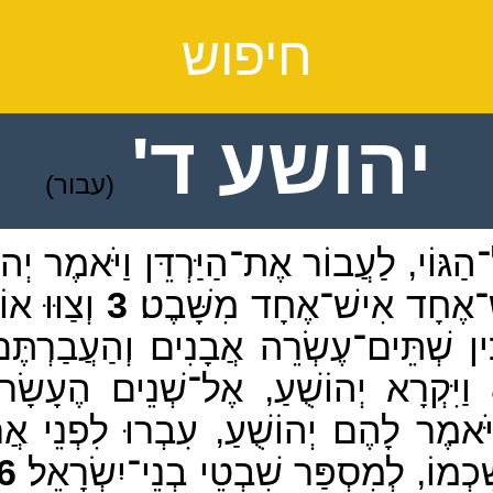
חיפוש
יהושע ד'
(עבור)
ל־הַגּוֹי, לַעֲבוֹר אֶת־הַיַּרְדֵּן וַיֹּאמֶר י
־אֶחָד אִישׁ־אֶחָד מִשָּׁבֶט׃
3
וְצַוּוּ א
הָכִין שְׁתֵּים־עֶשְׂרֵה אֲבָנִים וְהַעֲבַרְ
וַיִּקְרָא יְהוֹשֻׁעַ, אֶל־שְׁנֵים הֶעָשָׂר
ֹּאמֶר לָהֶם יְהוֹשֻׁעַ, עִבְרוּ לִפְנֵי אֲרו
מוֹ, לְמִסְפַּר שִׁבְטֵי בְנֵי־יִשְׂרָאֵל׃
6