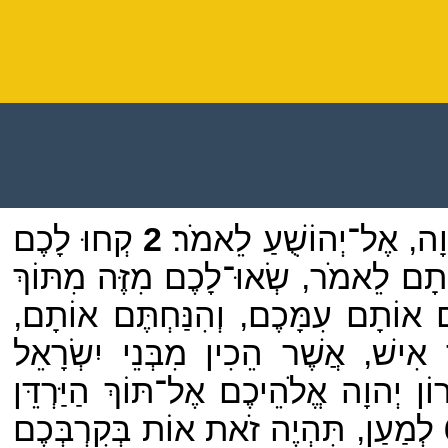
ְהוָה, אֶל־יְהוֹשֻׁעַ לֵאמֹר׃
2
קְחוּ לָכֶם
וֹתָם לֵאמֹר, שְׂאוּ־לָכֶם מִזֶּה מִתּוֹךְ
תֶּם אוֹתָם עִמָּכֶם, וְהִנַּחְתֶּם אוֹתָם,
 אִישׁ, אֲשֶׁר הֵכִין מִבְּנֵי יִשְׂרָאֵל
ֹן יְהוָה אֱלֹהֵיכֶם אֶל־תּוֹךְ הַיַּרְדֵּן
לְמַעַן, תִּהְיֶה זֹאת אוֹת בְּקִרְבְּכֶם