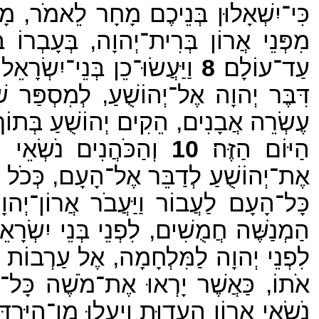
כִּי־יִשְׁאָלוּן בְּנֵיכֶם מָחָר לֵאמֹר, מ
מִפְּנֵי אֲרוֹן בְּרִית־יְהוָה, בְּעָבְרוֹ בַּי
עַד־עוֹלָם׃
8
וַיַּעֲשׂוּ־כֵן בְּנֵי־יִשְׂרָאֵל
דִּבֶּר יְהוָה אֶל־יְהוֹשֻׁעַ, לְמִסְפַּר שִׁ
עֶשְׂרֵה אֲבָנִים, הֵקִים יְהוֹשֻׁעַ בְּתוֹךְ ה
הַיּוֹם הַזֶּה׃
10
וְהַכֹּהֲנִים נֹשְׂאֵי 
אֶת־יְהוֹשֻׁעַ לְדַבֵּר אֶל־הָעָם, כְּכֹל אֲש
כָּל־הָעָם לַעֲבוֹר וַיַּעֲבֹר אֲרוֹן־יְהוָ
הַמְנַשֶּׁה חֲמֻשִׁים, לִפְנֵי בְּנֵי יִשְׂרָא
לִפְנֵי יְהוָה לַמִּלְחָמָה, אֶל עַרְבוֹת יְר
אֹתוֹ, כַּאֲשֶׁר יָרְאוּ אֶת־מֹשֶׁה כָּל־יְמֵ
נֹשְׂאֵי אֲרוֹן הָעֵדוּת וְיַעֲלוּ מִן־הַיַּרְדֵּן