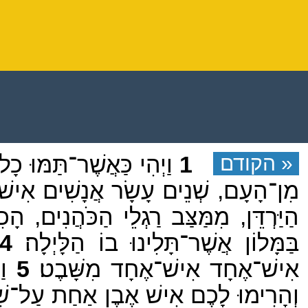
« הקודם
1
וַיְהִי כַּאֲשֶׁר־תַּמּוּ כָ
מִן־הָעָם, שְׁנֵים עָשָׂר אֲנָשִׁים אִישׁ
הַיַּרְדֵּן, מִמַּצַּב רַגְלֵי הַכֹּהֲנִים, 
בַּמָּלוֹן אֲשֶׁר־תָּלִינוּ בוֹ הַלָּיְלָה׃
4
אִישׁ־אֶחָד אִישׁ־אֶחָד מִשָּׁבֶט׃
5
וַי
וְהָרִימוּ לָכֶם אִישׁ אֶבֶן אַחַת עַל־שִׁכְ