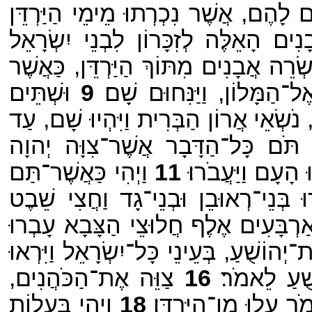
 לָהֶם, אֲשֶׁר נִכְרְתוּ מֵימֵי הַיַּרְדֵּן
בָנִים הָאֵלֶּה לְזִכָּרוֹן לִבְנֵי יִשְׂרָאֵל
עֶשְׂרֵה אֲבָנִים מִתּוֹךְ הַיַּרְדֵּן, כַּאֲשֶׁר
־הַמָּלוֹן, וַיַּנִּחוּם שָׁם׃
9
וּשְׁתֵּים
נֹשְׂאֵי אֲרוֹן הַבְּרִית וַיִּהְיוּ שָׁם, עַד
ד תֹּם כָּל־הַדָּבָר אֲשֶׁר־צִוָּה יְהוָה
ָעָם וַיַּעֲבֹרוּ׃
11
וַיְהִי כַּאֲשֶׁר־תַּם
וּ בְּנֵי־רְאוּבֵן וּבְנֵי־גָד וַחֲצִי שֵׁבֶט
ַרְבָּעִים אֶלֶף חֲלוּצֵי הַצָּבָא עָבְרוּ
ְהוֹשֻׁעַ, בְּעֵינֵי כָּל־יִשְׂרָאֵל וַיִּרְאוּ
ֻׁעַ לֵאמֹר׃
16
צַוֵּה אֶת־הַכֹּהֲנִים,
ר עֲלוּ מִן־הַיַּרְדֵּן׃
18
וַיְהִי בַּעֲלוֹת