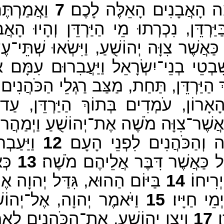
ָה הָאֲבָנִים הָאֵלֶּה לָכֶם׃
7
וַאֲמַרְתֶּם
ַּרְדֵּן, נִכְרְתוּ מֵי הַיַּרְדֵּן וְהָיוּ הָאֲ
 כַּאֲשֶׁר צִוָּה יְהוֹשֻׁעַ, וַיִּשְׂאוּ שְׁתֵּי־
בְטֵי בְנֵי־יִשְׂרָאֵל וַיַּעֲבִרוּם עִמָּם אֶל
ַיַּרְדֵּן, תַּחַת, מַצַּב רַגְלֵי הַכֹּהֲנִים, 
הָאָרוֹן, עֹמְדִים בְּתוֹךְ הַיַּרְדֵּן, עַ
ֶׁר־צִוָּה מֹשֶׁה אֶת־יְהוֹשֻׁעַ וַיְמַהֲרוּ ה
ה וְהַכֹּהֲנִים לִפְנֵי הָעָם׃
12
וַיַּעַבְר
ֵל כַּאֲשֶׁר דִּבֶּר אֲלֵיהֶם מֹשֶׁה׃
13
כְּא
ִיחוֹ׃
14
בַּיּוֹם הַהוּא, גִּדַּל יְהוָה אֶת־י
י חַיָּיו׃
15
וַיֹּאמֶר יְהוָה, אֶל־יְהוֹש
׃
17
וַיְצַו יְהוֹשֻׁעַ, אֶת־הַכֹּהֲנִים לֵאמֹ