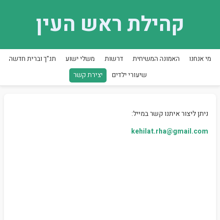
קהילת ראש העין
מי אנחנו
האמונה המשיחית
דרשות
משלי ישוע
תנ"ך וברית חדשה
שיעורי ילדים
יצירת קשר
ניתן ליצור איתנו קשר במייל:
kehilat.rha@gmail.com