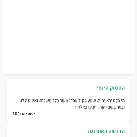
הפסוק היומי
מִי בָכֶם יְרֵא יְהוָה, שֹׁמֵעַ בְּקוֹל עַבְדּוֹ אֲשֶׁר הָלַךְ חֲשֵׁכִים, וְאֵין נֹגַהּ לוֹ,
יִבְטַח בְּשֵׁם יְהוָה, וְיִשָּׁעֵן בֵּאלֹהָיו׃
ישעיהו נ' 10
הדרשה האחרונה