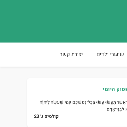
שיעורי ילדים
יצירת קשר
סוק היומי
־אֲשֶׁר תַּעֲשׂוּ עֲשׂוּ בְּכָל־נַפְשְׁכֶם כְּמִי שֶׁעֹשֶׂה לַיהוָֹה
א לִבְנֵי־אָדָם׃
קולסים ג' 23