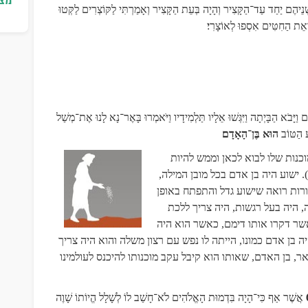
מצג
שְׁנֵיהֶם יַחַד עַד־הַקָּצִיר וְהָיָה בְּעֵת הַקָּצִיר וְאָמַרְתִּי לַקּוֹצְרִים לַקְּטוּ
וְאֵת הַחִטִּים אִסְפוּ לְאוֹצָרִי
ַיָּבֹא הַבָּיְתָה וַיִּגְּשׁוּ אֵלָיו תַּלְמִידָיו וַיֹּאמְרוּ בָּאֶר־נָא לָנוּ אֶת־מְשַׁל
 הַטּוֹב
הוּא בֶּן־הָאָדָם
וכנות שלו לבוא לכאן וממש להיות
. ישוע היה בן אדם בכל מובן המילה,
ות רואה שישוע גדל והתפתח באופן
ה, היה בעל רגשות, היה צריך ללכת
אשר דקרו אותו דימם, כאשר הוא היה
 בן אדם כמונו, הייתה לו נפש עם רצון משלה והוא היה צריך
ר, בן האדם, שאותו הוא קיבל עקב מוכנותו להיכנס לעולמינו
אֲשֶׁר אַף כִּי־הָיָה בִּדְמוּת הָאֱלֹהִים לֹא־חָשַׁב לוֹ לְשָׁלָל הֱיוֹתוֹ שָׁוֶה