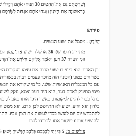
וְשֵׁרַשְׁתֶּם גַּם אֶת־הַחִטִּים
30
הַנִּיחוּ אֹתָם וְיִגְדְּלוּ 
בָרִאשׁוֹנָה אֶת־הַזּוּנִין וְאִגְדוּ אֹתָם אֲגֻדּוֹת לְשָׂרְפָם 
פירוש
הַזּוֹרֵעַ
-
מסמל את ישוע המשיח.
מתי י"ג (הפרוש):
36
אָז שִׁלַּח יֵשׁוּעַ אֶת־הֲמוֹן הָעָם ו
זוּנֵי הַשָּׂדֶה
37
וַיַּעַן וַיּאֹמֶר אֲלֵיהֶם
הַזּוֹרֵעַ
אֶת־הַזֶּרַע
'בן האדם' הוא כינוי בו ישוע מכנה את עצמו בעקבות המ
בשר ודם כמונו (הכינוי הזה מוזכר פעמים רבות בבשורות)
עם כל המגבלות האנושיות שלנו
.
כל מי שקורא את הבשור
פיסי מתינוק לאדם בוגר, הוא היה רעב וצמא, נזקק לשינ
ברגל בכדי להגיע למקומות, כאשר היכו אותו כאב לו, כ
בלחץ הוא הזיע. ישוע לא התחפש לבן אדם. הוא ממש היה
להתכחש יום יום לנפשו בכדי לעשות את רצון אביו. התוא
ולהושיע אותנו יישאר אתו ולכבודו לנצח.
פיליפים ב':
5
כִּי יְהִי לְבַבְכֶם כִּלְבַב הַמָּשִׁיחַ יֵשׁוּעַ
6