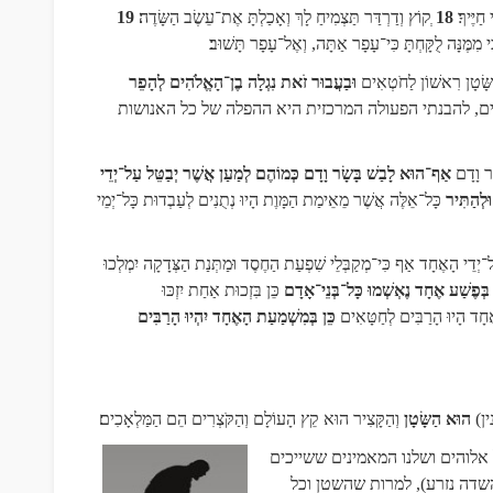
חַיֶּיךָ
18
ְקוֹץ וְדַרְדַּר תַּצְמִיחַ לָךְ וְאָכַלְתָּ אֶת־עֵשֶׂב הַשָּׂדֶה
19
מִמֶּנָּה לֻקָּחְתָּ כִּי־עָפָר אַתָּה, וְאֶל־עָפָר תָּשׁוּב
שָּׂטָן רִאשׁוֹן לַחֹטְאִים
וּבַעֲבוּר זֹאת נִגְלָה בֶן־הָאֱלֹהִים לְהָפֵר
ים, להבנתי הפעולה המרכזית היא ההפלה של כל האנושות
ָר וָדָם
אַף־הוּא לָבַשׁ בָּשָׂר וָדָם כְּמוֹהֶם לְמַעַן אֲשֶׁר יְבַטֵּל עַל־יְדֵי
וּלְהַתִּיר
כָּל־אֵלֶּה אֲשֶׁר מֵאֵימַת הַמָּוֶת הָיוּ נְתֻנִים לְעַבְדוּת כָּל־יְמֵי
יְדֵי הָאֶחָד אַף כִּי־מְקַבְּלֵי שִׁפְעַת הַחֶסֶד וּמַתְּנַת הַצְּדָקָה יִמְלְכוּ
בְּפֶשַׁע אֶחָד נֶאְשְׁמוּ כָּל־בְּנֵי־אָדָם
כֵּן בִּזְכוּת אַחַת יִזְכּוּ
אֶחָד הָיוּ הָרַבִּים לְחַטָּאִים
כֵּן בְּמִשְׁמַעַת הָאֶחָד יִהְיוּ הָרַבִּים
ין)
הוּא הַשָּׂטָן
וְהַקָּצִיר הוּא קֵץ הָעוֹלָם וְהַקֹּצְרִים הֵם הַמַּלְאָכִים
אלוהים ושלנו המאמינים ששייכים
שדה נזרע), למרות שהשטן וכל