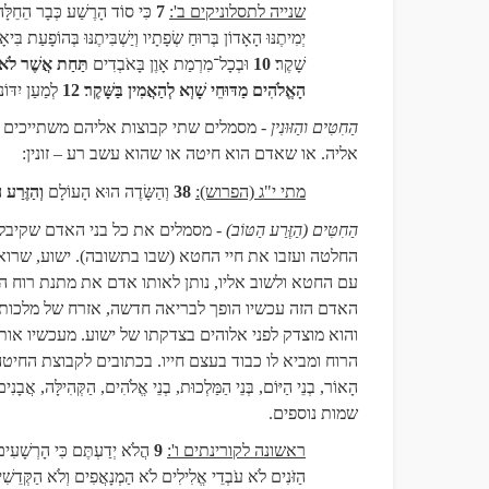
שנייה לתסלוניקים ב':
7
כִּי סוֹד הָרֶשַׁע כְּבָר הֵחֵלָּה 
יְמִיתֶנּוּ הָאָדוֹן בְּרוּחַ שְׂפָתָיו וְיַשְׁבִּיתֶנּוּ בְּהוֹפָעַת בִּיא
שָׁקֶר
10
וּבְכָל־מִרְמַת אָוֶן בָּאֹבְדִים
תַּחַת אֲשֶׁר לֹא 
הָאֱלֹהִים מַדּוּחֵי שָׁוְא לְהַאֲמִין בַּשָּׁקֶר
12
לְמַעַן יִדּו
הַחִטִּים והַזּוּנִין
- מסמלים שתי קבוצות אליהם משתייכים כ
אליה. או שאדם הוא חיטה או שהוא עשב רע – זונין:
מתי י"ג (הפרוש):
38
וְהַשָּׂדֶה הוּא הָעוֹלָם
וְהַזֶּרַע ה
הַחִטִּים (
הַזֶּרַע הַטּוֹב
) -
מסמלים את כל בני האדם שקיבלו
החלטה ועזבו את חיי החטא (שבו בתשובה). ישוע, שרואה
עם החטא ולשוב אליו, נותן לאותו אדם את מתנת רוח הק
האדם הזה עכשיו הופך לבריאה חדשה, אזרח של מלכות 
והוא מוצדק לפני אלוהים בצדקתו של ישוע. מעכשיו אותו
הרוח ומביא לו כבוד בעצם חייו. בכתובים לקבוצת החיטה יש שמו
הָאוֹר, בְנֵי הַיּוֹם, בְּנֵי הַמַּלְכוּת, בְנֵי אֱלֹהִים,
הַקְּהִילָּה
, אֲבָנִים 
שמות נוספים.
ראשונה לקורינתים ו':
9
הֲלֹא יְדַעְתֶּם כִּי הָרְשָׁעִי
הַזֹּנִים לֹא עֹבְדֵי אֱלִילִים לֹא הַמְנָאֲפִים וְלֹא הַקְּדֵשׁ