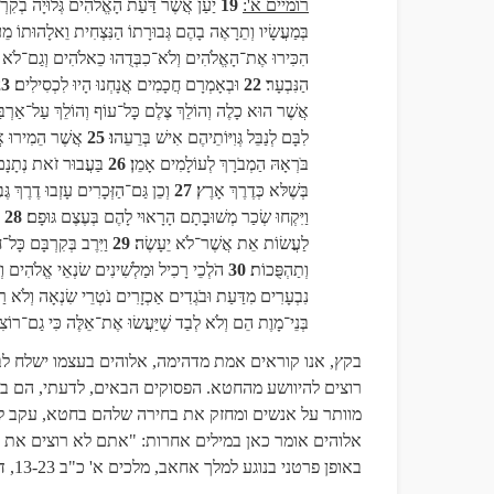
רומיים א':
19
יַעַן אֲשֶׁר דַּעַת הָאֱלֹהִים גְּלוּיָה בְקִרְ
בְּמַעֲשָׂיו וְתֵרָאֶה בָהֶם גְּבוּרָתוֹ הַנִּצְחִית וֵאלָהוּתוֹ 
הִכִּירוּ אֶת־הָאֱלֹהִים וְלֹא־כִבְּדֻהוּ כֵאלֹהִים וְגַם־לֹא הוֹ
הַנִּבְעָר
22
וּבְאָמְרָם חֲכָמִים אֲנָחְנוּ הָיוּ לִכְסִילִים
23
אֲשֶׁר הוּא כָלֶה וְהוֹלֵךְ צֶלֶם כָּל־עוֹף וְהוֹלֵךְ עַל־אַרְבּ
לִבָּם לְנַבֵּל גְּוִיּוֹתֵיהֶם אִישׁ בְּרֵעֵהוּ
25
אֲשֶׁר הֵמִירוּ אֲמ
בֹּרְאָהּ הַמְבֹרָךְ לְעוֹלָמִים אָמֵן
26
בַּעֲבוּר זֹאת נְתָנָם
בְּשֶׁלּא כְּדֶרֶךְ אָרֶץ
27
וְכֵן גַּם־הַזְּכָרִים עָזְבוּ דֶרֶךְ גּ
וַיִּקְחוּ שְׂכַר מְשׁוּבָתָם הָרָאוּי לָהֶם בְּעֶצֶם גּוּפָם
28
לַעֲשׂוֹת אֵת אֲשֶׁר־לֹא יֵעָשֶׂה
29
וַיִּרֶב בְּקִרְבָּם כָּל־
וְתַהְפֻּכוֹת
30
הֹלְכֵי רָכִיל וּמַלְשִׁינִים שׂנְאֵי אֱלֹהִים ו
נִבְעָרִים מִדַּעַת וּבֹגְדִים אַכְזָרִים נֹטְרֵי שִׂנְאָה וְלֹא ר
בְּנֵי־מָוֶת הֵם וְלֹא לְבַד שֶׁיַּעֲשׂוּ אֶת־אֵלֶּה כִּי גַם־רוֹצ
בקץ, אנו קוראים אמת מדהימה, אלוהים בעצמו ישלח ל
רוצים להיוושע מהחטא. הפסוקים הבאים, לדעתי, הם בי
מוותר על אנשים ומחזק את בחירה שלהם בחטא, עקב ל
אלוהים אומר כאן במילים אחרות: "אתם לא רוצים את 
באופן פרטני בנוגע למלך אחאב,
מלכים א' כ"ב 13-23, דברי הימים ב' י"ח