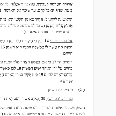
אֲרוּרָה הָאֲדָמָה בַּעֲבוּרֶךָ
, בְּעִצָּבוֹן תֹּאכֲלֶנָּה, כֹּל יְמֵי 
בְּזֵעַת אַפֶּיךָ תֹּאכַל לֶחֶם, עַד שׁוּבְךָ אֶל־הָאֲדָמָה, כִּי 
הראשונה ליוחנן ג':
8
וְהַחֹטֵא מִן־הַשָּׂטָן הוּא כִּי הַ
אֶת־פְּעֻלּוֹת הַשָּׂטָן
׃
(שימו לב שכתוב פעולות-ברב
בחטא שמפריד אותם מאלוהים).
אל העברים ב':
14
וְיַעַן כִּי הַיְלָדִים כֻּלָּם יַחְדָּו
בָּשׂ
הַמָּוֶת אֵת אֲשֶׁר־לוֹ מֶמְשֶׁלֶת הַמָּוֶת הוּא הַשָׂטָן
15
חַיֵּיהֶם
רומיים ה':
17
כִּי אִם־בְּפֶשַׁע הָאֶחָד מָלַךְ הַמָּוֶת עַל־
בַחַיִּים עַל־יְדֵי הָאֶחָד יֵשׁוּעַ הַמָּשִׁיחַ
18
לָכֵן כַּאֲשֶׁר
כָל־בְּנֵי־אָדָם לַחַיִּים
19
כִּי כַּאֲשֶׁר בִּמְרִי הָאָדָם הָ
לְצַדִּיקִים
הָאֹיֵב
– מסמל את השטן
.
מתי י"ג (הפרוש):
39
וְהָאֹיֵב אֲשֶׁר זְרָעָם
(את הזונ
השטן שטבעו מושחת לגמרי – רוע טהור, הוא האויב של 
לישוע. למרות הישועה מהחטא שישוע הביא לעולמינו (ה