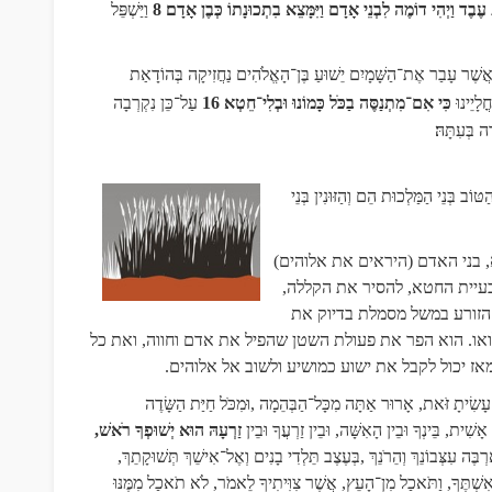
ֶבֶד וַיְהִי דוֹמֶה לִבְנֵי אָדָם וַיִּמָּצֵא בִתְכוּנָתוֹ כְּבֶן אָדָם
8
וַיַּשְׁפֵּל
ד אֲשֶׁר עָבַר אֶת־הַשָּׁמָיִם יֵשׁוּעַ בֶּן־הָאֱלֹהִים נַחֲזִיקָה בְּהוֹדָאַת
ֳלָיֵינוּ
כִּי אִם־מִתְנַסֶּה בַכֹּל כָּמוֹנוּ
וּבְלִי־חֵטְא
16
עַל־כֵּן נִקְרְבָה
ה בְּעִתָּהּ
הַטּוֹב בְּנֵי הַמַּלְכוּת הֵם וְהַזּוּנִין בְּנֵי
 בני האדם (היראים את אלוהים)
עיית החטא, להסיר את הקללה,
 הזורע במשל מסמלת בדיוק את
או. הוא הפר את פעולת השטן שהפיל את אדם וחווה, ואת כל
 יכול לקבל את ישוע כמושיע ולשוב אל אלוהים.
י עָשִׂיתָ זֹּאת, אָרוּר אַתָּה מִכָּל־הַבְּהֵמָה
,
וּמִכֹּל חַיַּת הַשָּׂדֶה
אָשִׁית, בֵּינְךָ וּבֵין הָאִשָּׁה, וּבֵין זַרְעֲךָ וּבֵין
זַרְעָהּ הוּא יְשׁוּפְךָ רֹאשׁ,
ֶה עִצְּבוֹנֵךְ וְהֵרֹנֵךְ
,
בְּעֶצֶב תֵּלְדִי בָנִים וְאֶל־אִישֵׁךְ תְּשׁוּקָתֵךְ,
אִשְׁתֶּךָ, וַתֹּאכַל מִן־הָעֵץ, אֲשֶׁר צִוִּיתִיךָ לֵאמֹר, לֹא תֹאכַל מִמֶּנּוּ