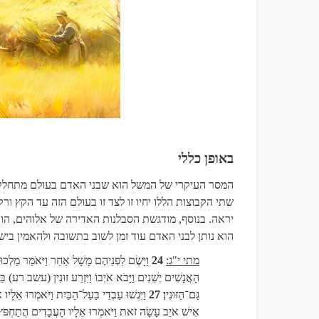
באופן כללי
המסר העיקרי של המשל הוא שבני האדם בעולם מתחלקים לשתי
שתי הקבוצות הללו יחיו זו לצד זו בעולם הזה עד הקץ ו
יראה. בנוסף, מודגשת הסבלנות האדירה של אלוהים, הו
הוא נותן לבני האדם עוד זמן לשוב בתשובה ולהאמין בישו
מתי י"ג:
24
וַיָּשֶׂם לִפְנֵיהֶם מָשָׁל אַחֵר וַיּאֹמַר מַלְכו
הָאֲנָשִׁים יְשֵׁנִים וַיָּבֹא אֹיְבוֹ וַיִּזְרַע זוּנִין (עשב רע) בֵּין
גַּם־הַזּוּנִין
27
וַיִּגְשׁוּ עַבְדֵי בַעַל־הַבַּיִת וַיֹּאמְרוּ אֵלָיו א
אִישׁ אֹיֵב עָשָׂה זֹאת וַיֹּאמְרוּ אֵלָיו הָעֲבָדִים הֲתַחְפֹּץ כ