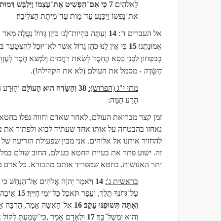
לֵאלֹהִים
7
כִּי אִם־הִפְשִׁיט אֶת־עַצְמוֹ וַיִּלְבַּשׁ דְּמוּת ע
אֶת־נַפְשׁוֹ וַיִּכָּנַע עַד־מָוֶת עַד־מִיתַת הַצְּלִיבָה
אל העברים ד':
14
וְעַתָּה בִּהְיוֹת־לָנוּ כֹּהֵן גָּדוֹל נַעֲלֶה מְאֹ
אֱמוּנָתֵנוּ
15
כִּי אֵין לָנוּ כֹּהֵן גָּדוֹל אֲשֶׁר לֹא־יוּכַל לְהִצְטָעֵר בְּח
בְּבִטָּחוֹן לִפְנֵי כִּסֵּא הֶחָסֶד לָשֵׂאת רַחֲמִים וְלִמְצֹא חֶסֶד לְעֶזְרָ
הַשָּׂדֶה
- מסמל את העולם (לא את הקהילה!).
מתי י"ג (הפרוש):
38 וְהַשָּׂדֶה הוּא הָעוֹלָם
וְהַזֶּרַע 
הָרַע הֵמָּה:
זמן קצר מבריאת העולם, לאחר שאדם וחווה נפלו בחטא,
נאחזו בהבטחה על אותו אחד שעתיד לבוא ולפתור את ב
להחזיר אותנו אל אלוהים. אני מבין שפעולת הזריעה של
זה. ישוע פתר את בעיית החטא בעולם, החוב שולם במלו
יתר האנושות, בחטא שמפריד אותם מהבורא. כל אדם מאז
בראשית ג':
14
וַיֹּאמֶר יְהוָֹה אֱלֹהִים אֶל־הַנָּחָשׁ כִּ
עַל־גְּחֹנְךָ תֵלֵךְ, וְעָפָר תֹּאכַל כָּל־יְמֵי חַיֶּיךָ
15
ְאֵיבָה 
וְאַתָּה תְּשׁוּפֶנּוּ עָקֵב
16
אֶל־הָאִשָּׁה אָמַר, הַרְבָּה אַרְבּ
וְהוּא יִמְשָׁל־בָּךְ
17
וּלְאָדָם אָמַר
,
כִּי־שָׁמַעְתָּ לְקוֹל 