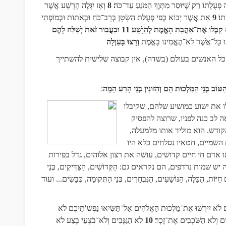
פְעֻלָּתוֹ רַק שֶׁיּוּסַר מִתָּוֶךְ הַמֹּנֵעַ עַד־כֹּה
8
וְאָז יִגָּלֶה הָרָשָׁע אֲשֶׁר
ָתוֹ
9
אֵת אֲשֶׁר יָבוֹא כְּפִי פְּעֻלַּת הַשָׂטָן בְּרָב־כֹּחַ וּבְאֹתוֹת וּבְמוֹפְתֵי
קִבְּלוּ אֶת־אַהֲבַת הָאֱמֶת לְהִוָּשֵׁע
11
וּבַעֲבוּר זֹאת יְשַׁלַּח לָהֶם
ֹנוּ כָּל־אֲשֶׁר לֹא־הֶאֱמִינוּ בָאֱמֶת
וְרָצוּ בָּעַוְלָה
ל האנשים בעולם (בשדה), אין קבוצה שלישית להשתייך
ַטּוֹב בְּנֵי הַמַּלְכוּת הֵם וְהַזּוּנִין בְּנֵי הָרַע הֵמָּה
:
 את ישוע כמושיע שלהם, שקיבלו
 לב כנה לפניו, שרוצה להפסיק
ודש. הוא מוליד אותו מלמעלה,
השמיים, חטאיו נסלחים כלא היו
 אדם חי חיים קדושים, עושה את רצון אלוהים, גדל בפירות
ת נרדפים, הם נקראים גם: הַקְּדוֹשִׁים, הַצַּדִּיקִים, בְּנֵי
חַיּוֹת, הַכַּלָּה, הַנּוֹשָׁעִים, הַנִּבְחָרִים, בְּנֵי הַתְּקוּמָה,
כְּבָשִׂים... ועוד
ם לֹא יִירְשׁוּ אֶת־מַלְכוּת הָאֱלֹהִים אַל־תַּשִּׂיאוּ נַפְשׁוֹתֵיכֶם לֹא
ִים וְלֹא הַשֹּׁכְבִים אֶת־זָכָר
10
לֹא הַגַּנָּבִים וְלֹא־בֹצְעֵי בֶצַע לֹא