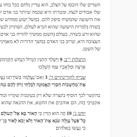
השדים שלו הובסו על הצלב, הוא עדיין נלחם בכל כוחו 
שלו אבודים לנצח, ומטרתו היא שכמה שיותר בני אדם יוש
את הישועה שהמשיח סיפק להם. במשל ישוע ממחיש של
בשדה (למרות הישועה שהוא הביא לעולם, הפתרון לבעי
שהוא זרע בשדה, בעולם (השטן ממשיך להדיח בני אדם
העצובה היא, שרוב בני האדם במשך הדורות לא מאמינים
של השטן.
התגלות י"ב:
9
וַיֻּשְׁלַךְ הַתַּנִּין הַגָּדוֹל הַנָּחָשׁ הַקַּדְ
אָרְצָה וּמַלְאָכָיו עִמּוֹ הֻשְׁלָכוּ
שנייה לקורינתיים ד':
3
וְאִם־נֶעֱלָמָה בְּשׂוֹרָתֵנוּ נֶ
אֶת־מַחְשְׁבוֹת חַסְרֵי הָאֱמוּנָה לְבִלְתִּי זְרֹחַ לָהֶם נֹגַהּ ב
בהקשר לכך הוסיף בקצרה שלא רק בעקבות שקריו וכוחו
אקטיבי בזה, הם אוהבים את החטא, את ההנאה שהוא גו
יוחנן ג':
19
וְזֶה הוּא הַדִּין כִּי
הָאוֹר בָּא אֶל־הָעוֹלָם וּ
כָל־פֹּעֵל עַוְלָה שֹׂנֵא אֶת־הָאוֹר וְלֹא יָבֹא לָאוֹר
פֶּן־יִ
כִּי נַעֲשׂוֹּ בֵּאלֹהִים