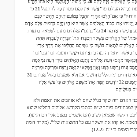
בָּם כִּי הָאֱלֹהִים גִּלָּה לָהֶם
20
כִּי מַהוּתוֹ הַנַּעֲלָמָה הִיא כֹּחוֹ תִּוָּדַע
מֵעֵת נִבְרָא הָעוֹלָם עַד־אֲשֶׁר אֵין לָהֶם פִּתְחוֹן פֶּה לְהִתְנַצֵּל
21
כִּי
דוּ לוֹ כִּי אִם־הָלְכוּ אַחֲרֵי הַהֶבֶל בְּמוֹעֲצוֹתֵיהֶם וַיֶּחְשַׁךְ לִבָּם
וַיָּמִירוּ אֶת־כְּבוֹד הָאֱלֹהִים אֲשֶׁר הוּא חַי וְקַיָּם בִּדְמוּת צֶלֶם אָדָם
ַע וְרֶמֶשׂ הָאֲדָמָה
24
עַל־כֵּן גַּם־הָאֱלֹהִים נְתָנָם לַטֻּמְאָה בְּתַאֲוֹת
ִתּוֹ שֶׁל הָאֱלֹהִים בַּשָּׁקֶר וַיְכַבְּדוּ אֶת־הַבְּרִיָּה לְעָבְדָהּ תַּחַת
 הָאֱלֹהִים לְתַאֲוֹת בּוּשָׁה כִּי־נְשֵׁיהֶם הֶחֱלִיפוּ אֶת־דֶּרֶךְ אֶרֶץ
ֶבֶר בְּאִשָּׁה וַיֵּחַמּוּ זֶה בָזֶה בְּתַאֲוָתָם וַיַּעֲשׂוּ תוֹעֵבָה זָכָר עִם־זָכָר
וְכַאֲשֶׁר מָאֲסוּ דַּעַת אֱלֹהִים נְתָנָם הָאֱלֹהִים בִּידֵי דֵעָה נִמְאָסָה
חָמָס זְנוּת וָרֶשַׁע בֶּצַע וָאָוֶן וַיִּמָּלְאוּ קִנְאָה וָרֶצַח וּמְרִיבָה וּמִרְמָה
ְגֵאִים וְזֵדִים וּמִתְהֹלֲלִים וְחשְׁבֵי אָוֶן וְלֹא שֹׁמְעִים בְּקוֹל אֲבוֹתָם
31
ַחֲמָנִים
32
יוֹדְעִים הֵמָּה אֶת־מִשְׁפַּט אֱלֹהִים כִּי־עֹשֵׂי אֵלֶּה
ִים בְּעֹשֵׂיהֶם
בני האדם רוח שקר בגלל שהם לא אוהבים את האמת ולא
ן המפחידים ביותר שיש בכתבי הקודש. אלוהים החליט שהוא
יבם הקשה שממאן לשוב (הם אשמים במצב אליו הם הגיעו).
האמת אז קחו את השקר עם כל התוצאות שלו". (מקרה דומה
).
12-22