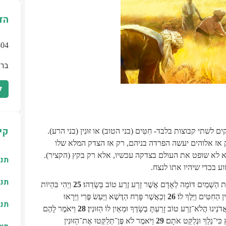
הד
026-08-04
בר 
ל
קי
 קבוצות בלבד- חִטִּים (בני הטוב) או זּוּנִין (בני הרע).
רק אז אלוהים יעשה הפרדה בניהם, רק אז הצדק המלא שלו
א לא שופט את העולם בצדקה עכשיו, אלא רק בקץ (הקציר).
תנ"
ע בכדי שיהיו אתו לנצח.
תנ"
ּת הַשָׁמַיִם דּוֹמָה לְאָדָם אֲשֶׁר זָרַע זֶרַע טוֹב בְּשָׂדֵהוּ
25
וַיְהִי בִּהְיוֹת
 הַחִטִּים וַיֵּלֶךְ לוֹ
26
וְכַאֲשֶׁר פָּרַח הַדֶּשֶׁא וַיַּעַשׂ פֶּרִי וַיֵּרָאוּ
תנ"
ֲדֹנֵינוּ הֲלֹא־זֶרַע טוֹב זָרַעְתָּ בְשָׂדֶךָ וּמֵאַיִן לוֹ הַזּוּנִין
28
וַיּאֹמֶר לָהֶם
ִּי־נֵלֵךְ וּנְלַקֵּט אֹתָם
29
וַיֹּאמֶר לֹא פֶּן־תְּלַקְּטוּ אֶת־הַזּוּנִין