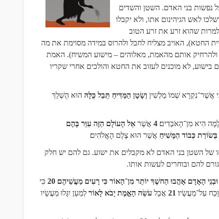
על נפשות בני האדם. השטן והשדים
לכו לאש הגיהינום אתו, ולא יקבלו
מרות שהוא זרע את זרע הטוב
ית החטא), האויב מצליח לחבל ולהרוס במידה מסוימת את מה
 ולהרחיק אותם מהאמת, מאלוהים – מישוע המשיח). האמת
 בישוע, לא מוכנים לעזוב את החטא והולכים אחרי שקריו
מוֹנִי אֲשֶׁר־נִקְרָא שְׁמוֹ מַלְשִׁין
וְשָׂטָן הַמַּדִּיחַ תֵּבֵל כֻּלָּהּ
הוּא הֻשְׁלַךְ
עֱלָמָה הִיא מִן־הָאֹבְדִים
4
אֲשֶׁר
אֵל הָעוֹלָם הַזֶּה עִוֵּר בָּהֶם
ְּשׂוֹרַת כְּבוֹד הַמָּשִׁיחַ
אֲשֶׁר הוּא צֶלֶם הָאֱלֹהִים
 של השטן בני האדם לא מקבלים את ישוע. גם להם יש חלק
רם להם ובוחרים לעשות אותו.
בְנֵי הָאָדָם אָהֲבוּ הַחשֶׁךְ יוֹתֵר מִן־הָאוֹר כִּי רָעִים מַעֲשֵׁיהֶם
20
כִּי
וָּכַח עַל־מַעֲשָׂיו
21
אֲבָל
עֹשֵׂה הָאֱמֶת יָבֹא לָאוֹר
לְמַעַן יִגָּלוּ מַעֲשָׂיו