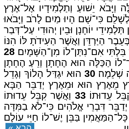
ה וַיָּבֹא יֵשׁוּעַ וְתַלְמִידָיו אֶל־אֶרֶץ
שָׁלֵם כִּי־שָׁם הָיוּ מַיִם לָרֹב וַיָּבֹאוּ
תַּלְמִידֵי יוֹחָנָן וּבֵין יְהוּדִי עַל־דְּבַר
עֵבֶר הַיַּרְדֵּן וַאֲשֶׁר הַעִידֹתָ לּוֹ הִנּוֹ
בִּלְתִּי אִם־נִתַּן־לוֹ מִן־הַשָּׁמָיִם׃
28
לוֹ הַכַּלָּה הוּא הֶחָתָן וְרֵעַ הֶחָתָן
 שְׁלֵמָה׃
30
הוּא יִגְדַּל הָלוֹךְ וְגָדֵל
ץ מֵאֶרֶץ הוּא וּמֵאֶרֶץ יְדַבֵּר הַבָּא
ֵּל עֵדוּתוֹ׃
33
וַאֲשֶׁר קִבֵּל עֵדוּתוֹ
דַבֵּר דִּבְרֵי אֱלֹהִים כִּי־לֹא בַמִּדָּה
ָּל־הַמַּאֲמִין בַּבֵּן יֶשׁ־לוֹ חַיֵּי עוֹלָם
׃
הבא »