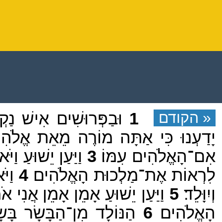
« הקודם
1
וּבַפְּרוּשִׁים אִישׁ נַקְד
יָדַעְנוּ כִּי אַתָּה מוֹרֶה מֵאֵת אֱלֹהִ
אִם־הָאֱלֹהִים עִמּוֹ׃
3
וַיַּעַן יֵשׁוּעַ ו
לִרְאוֹת אֶת־מַלְכוּת הָאֱלֹהִים׃
4
וַיֹּ
וְיִוָּלֵד׃
5
וַיַּעַן יֵשׁוּעַ אָמֵן אָמֵן אֲנִי
הָאֱלֹהִים׃
6
הַנּוֹלָד מִן־הַבָּשָׂר בָּש