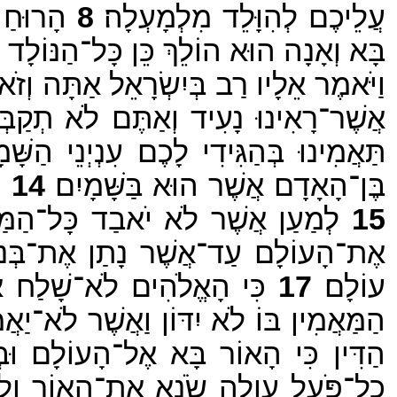
עֲלֵיכֶם לְהִוָּלֵד מִלְמָעְלָה׃
8
הָרוּחַ ב
בָּא וְאָנָה הוּא הוֹלֵךְ כֵּן כָּל־הַנּוֹלָד 
וַיֹּאמֶר אֵלָיו רַב בְּיִשְׂרָאֵל אַתָּה וְזֹא
אֲשֶׁר־רָאִינוּ נָעִיד וְאַתֶּם לֹא תְקַבְּלו
תַּאֲמִינוּ בְּהַגִּידִי לָכֶם עִנְיְנֵי הַשָּׁמָ
בֶּן־הָאָדָם אֲשֶׁר הוּא בַּשָּׁמָיִם׃
14
וְ
15
לְמַעַן אֲשֶׁר לֹא יֹאבַד כָּל־הַמַּאֲמ
אֶת־הָעוֹלָם עַד־אֲשֶׁר נָתַן אֶת־בְּנוֹ א
עוֹלָם׃
17
כִּי הָאֱלֹהִים לֹא־שָׁלַח אֶת
הַמַּאֲמִין בּוֹ לֹא יִדּוֹן וַאֲשֶׁר לֹא־יַאֲ
הַדִּין כִּי הָאוֹר בָּא אֶל־הָעוֹלָם וּב
כָל־פֹּעֵל עַוְלָה שֹׂנֵא אֶת־הָאוֹר וְלֹא 