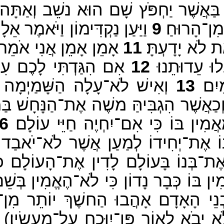
ַּאֲשֶׁר יַחְפֹּץ שָׁם הוּא נשֵׁב וְאַתָּה
מִן־הָרוּחַ׃
9
וַיַּעַן נַקְדִּימוֹן וַיֹּאמֶר אֵ
ת לֹא יָדָעְתָּ׃
11
אָמֵן אָמֵן אֲנִי אֹמֵר ל
ּ עֵדוּתֵנוּ׃
12
אִם הִגַּדְתִּי לָכֶם עִנְ
יִם׃
13
וְאִישׁ לֹא־עָלָה הַשָּׁמַיְמָה בּ
כַאֲשֶׁר הִגְבִּיהַּ משֶׁה אֶת־הַנָּחָשׁ בַּמִּ
ִין בּוֹ כִּי אִם־יִחְיֶה חַיֵּי עוֹלָם׃
6
ֶת־יְחִידוֹ לְמַעַן אֲשֶׁר לֹא־יֹאבַד כָּל
־בְּנוֹ בָּעוֹלָם לָדִין אֶת־הָעוֹלָם כִּי 
מִין בּוֹ כְּבָר נָדוֹן כִּי לֹא־הֶאֱמִין בְּשֵׁ
ְנֵי הָאָדָם אָהֲבוּ הַחשֶׁךְ יוֹתֵר מִן־
יָבֹא לָאוֹר פֶּן־יִוָּכַח עַל־מַעֲשָׂיו׃)