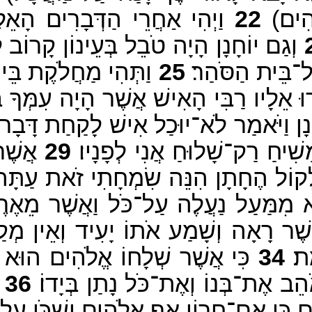
הִים׃)
22
וַיְהִי אַחֲרֵי הַדְּבָרִים הָאֵלֶּ
וְגַם יוֹחָנָן הָיָה טֹבֵל בְּעֵינוֹן קָרוֹב לְ
ל־בֵּית הַסֹּהַר׃
25
וַתְּהִי מַחֲלֹקֶת בֵּין 
רוּ אֵלָיו רַבִּי הָאִישׁ אֲשֶׁר הָיָה עִמְּךָ בְּ
חָנָן וַיֹּאמַר לֹא־יוּכַל אִישׁ לָקַחַת דָּבָר 
ָשִׁיחַ רַק־שָׁלוּחַ אֲנִי לְפָנָיו׃
29
אֲשֶׁר־
ְקוֹל הֶחָתָן הִנֵּה שִׂמְחָתִי זֹאת עַתָּה
 מִמַּעַל נַעֲלֶה עַל־כֹּל וַאֲשֶׁר מֵאֶרֶ
ֶר רָאָה וְשָׁמַע אֹתוֹ יָעִיד וְאֵין מְקַב
ת׃
34
כִּי אֲשֶׁר שְׁלָחוֹ אֱלֹהִים הוּא יְ
 אֶת־בְּנוֹ וְאֶת־כֹּל נָתַן בְּיָדוֹ׃
36
כ
ים כִּי אִם־חֲרוֹן אַף אֱלֹהִים יִשְׁכֹּן עָלָיו