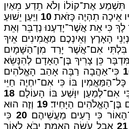
 תִּשְׁמַע אֶת־קוֹלוֹ וְלֹא תֵדַע מֵאַיִן
לָיו אֵיכָה תִהְיֶה כָּזֹאת׃
10
וַיַּעַן יֵשׁוּעַ
ָךְ כִּי אֵת אֲשֶׁר־יָדַעְנוּ נְדַבֵּר וְאֵת
יְנֵי הָאָרֶץ וְאֵינְכֶם מַאֲמִינִים אֵיךְ
ִלְתִּי אִם־אֲשֶׁר יָרַד מִן־הַשָּׁמָיִם
דְבָּר כֵּן צָרִיךְ בֶּן־הָאָדָם לְהִנָּשֵׂא׃
1
כִּי־אַהֲבָה רַבָּה אָהַב הָאֱלֹהִים
־הַמַּאֲמִין בּוֹ כִּי אִם־יִחְיֶה חַיֵּי
אִם־לְמַעַן יִוָּשַׁע בּוֹ הָעוֹלָם׃
18
ם בֶּן־הָאֱלֹהִים הַיָּחִיד׃
19
וְזֶה הוּא
הָאוֹר כִּי רָעִים מַעֲשֵׁיהֶם׃
20
כִּי
21
אֲבָל עֹשֵׂה הָאֱמֶת יָבֹא לָאוֹר