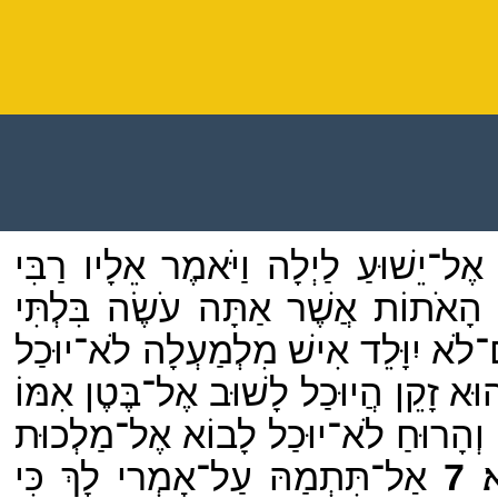
 אֶל־יֵשׁוּעַ לַיְלָה וַיֹּאמֶר אֵלָיו רַבִּי
 הָאֹתוֹת אֲשֶׁר אַתָּה עֹשֶׂה בִּלְתִּי
ִם־לֹא יִוָּלֵד אִישׁ מִלְמַעְלָה לֹא־יוּכַל
ְהוּא זָקֵן הֲיוּכַל לָשׁוּב אֶל־בֶּטֶן אִמּוֹ
ִם וְהָרוּחַ לֹא־יוּכַל לָבוֹא אֶל־מַלְכוּת
׃
7
אַל־תִּתְמַהּ עַל־אָמְרי לָךְ כִּי