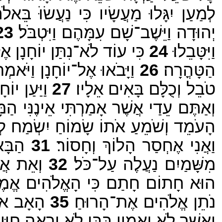
לְמַעַן יִגָּלוּ מַעֲשָׂיו כִּי נַעֲשׂוֹּ בֵּאלֹ
יְהוּדָה וַיֵּשֶׁב־שָׁם עִמָּהֶם וַיִּטְבֹּל׃
23
וַיִּטָּבֵלוּ׃
24
כִּי עוֹד לֹא־נִתַּן יוֹחָנָן אֶ
הַטָּהֳרָה׃
26
וַיָּבֹאוּ אֶל־יוֹחָנָן וַיֹּאמְ
טֹבֵל וְכֻלָּם בָּאִים אֵלָיו׃
27
וַיַּעַן יוֹ
וְאַתֶּם עֵדַי אֲשֶׁר אָמַרְתִּי אֵינֶנִּי הַמּ
הָעֹמֵד וְשֹׁמֵעַ אֹתוֹ שָׂמוֹחַ יִשְׂמַח ל
וַאֲנִי אֶחְסַר הָלוֹךְ וְחָסוֹר׃
31
הַבָּא
מִשָּׁמַיִם נַעֲלֶה עַל־כֹּל׃
32
וְאֵת אֲשׁ
הוּא חָתוֹם חָתַם כִּי הָאֱלֹהִים אֱמֶ
נֹתֵן אֱלֹהִים אֶת־הָרוּחַ׃
35
הָאָב אֹהֵב
וַאֲשֶׁר לֹא יַאֲמִין בַּבֵּן לֹא יִרְאֶה חַיִּ