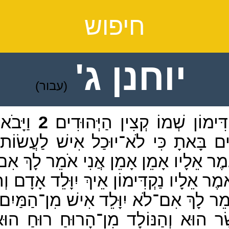
חיפוש
יוחנן ג'
(עבור)
ִּימוֹן שְׁמוֹ קְצִין הַיְּהוּדִים׃
2
וַיָּבֹא
ים בָּאתָ כִּי לֹא־יוּכַל אִישׁ לַעֲשׂוֹת
ַיֹּאמֶר אֵלָיו אָמֵן אָמֵן אֲנִי אֹמֵר לָךְ א
אמֶר אֵלָיו נַקְדִּימוֹן אֵיךְ יִוָּלֵד אָדָם ו
 אֹמֵר לָךְ אִם־לֹא יִוָּלֵד אִישׁ מִן־הַמַּי
ָׂר הוּא וְהַנּוֹלָד מִן־הָרוּחַ רוּחַ הוּא