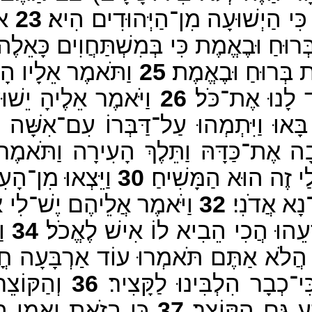
 כִּי הַיְשׁוּעָה מִן־הַיְּהוּדִים הִיא׃
23
או
ְרוּחַ וּבֶאֱמֶת כִּי בְּמִשְׁתַּחֲוִים כָּאֵל
ת בְּרוּחַ וּבֶאֱמֶת׃
25
וַתֹּאמֶר אֵלָיו הָאִש
ד לָנוּ אֶת־כֹּל׃
26
וַיֹּאמֶר אֵלֶיהָ יֵשׁוּ
ָּאוּ וַיִּתְמְהוּ עַל־דַּבְּרוֹ עִם־אִשָּׁ
ָה אֶת־כַּדָּהּ וַתֵּלֶךְ הָעִירָה וַתֹּאמֶר
י זֶה הוּא הַמָּשִׁיחַ׃
30
וַיֵּצְאוּ מִן־הָעִי
נָא אֲדֹנִי׃
32
וַיֹּאמֶר אֲלֵיהֶם יֶשׁ־לִי א
עֵהוּ הֲכִי הֵבִיא לוֹ אִישׁ לֶאֱכֹל׃
34
וַ
ֲלֹא אַתֶּם תֹּאמְרוּ עוֹד אַרְבָּעָה חֳדָ
י־כְבָר הִלְבִּינוּ לַקָּצִיר׃
36
וְהַקּוֹצֵר
עַ גַּם הַקּוֹצֵר׃
37
כִּי בָזֹאת יֵאָמֵן הַמ