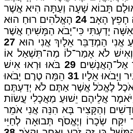
ּלָם תָּבוֹא שָׁעָה וְעַתָּה הִיא אֲשֶׁר
ֶה חָפֵץ הָאָב׃
24
הָאֱלֹהִים רוּחַ הוּא
ָּׁה יָדַעְתִּי כִּי־יָבֹא הַמָּשִׁיחַ אֲשֶׁר
עַ אֲנִי הַמְדַבֵּר אֵלָיִךְ אֲנִי הוּא
27
ה וְאִישׁ לֹא אָמַר־לוֹ מַה־תִּשְׁאַל אוֹ
 אֶל־הָאֲנָשִׁים׃
29
בֹּאוּ וּרְאוּ אִישׁ
ר וַיָּבֹאוּ אֵלָיו׃
31
הֵמָּה טֶרֶם יָבֹאוּ
ֹכֶל לֶאֱכֹל אֲשֶׁר אַתֶּם לֹא יְדַעְתֶּם׃
יֹּאמֶר אֲלֵיהֶם יֵשׁוּעַ מַאֲכָלִי עֲשׂוֹת
שִׁים וְהַקָּצִיר בָּא הִנֵּה אֲנִי אֹמֵר
 יִקַּח שְׂכָרוֹ וְיֶאֱסֹף תְּבוּאָה לְחַיֵּי
ָּשָׁל כִּי זֶה זֹרֵעַ וְאַחֵר יִקְצֹר׃
38