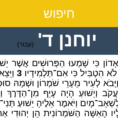
חיפוש
יוחנן ד'
(עבור)
ָאָדוֹן כִּי שָׁמְעוּ הַפְּרוּשִׁים אֲשֶׁר יֵ
ֹא הִטְבִּיל כִּי אִם־תַּלְמִידָיו׃
3
וַיֵּצֵא
יָּבֹא לְעִיר מֵעָרֵי שֹׁמְרוֹן וּשְׁמָהּ סו
קֹב וְיֵשׁוּעַ הָיָה עָיֵף מִן־הַדֶּרֶךְ וַי
שְׁאָב־מָיִם וַיֹּאמֶר אֵלֶיהָ יֵשׁוּעַ תְּנִי־נ
ו הָאִשָּׁה הַשֹּׁמְרוֹנִית הֵן יְהוּדִי אַתָּ