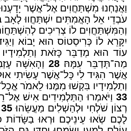
וַאֲנַחְנוּ מִשְׁתַּחֲוִים אֶל־אֲשֶׁר יָדָעְנוּ
עֹבְדֵי אֵל הָאֲמִתִּים יִשְׁתַּחֲווּ לָאָב בּ
וְהַמִּשְׁתַּחֲוִים לוֹ צְרִיכִים לְהִשְׁתַּחֲוֹ
יִקָּרֵא לוֹ כְּרִיסְטוֹס הוּא יָבוֹא וְיַגִּי
עוֹד הוּא מְדַבֵּר כָּזֹאת וְתַלְמִידָיו ב
מַה־תְּדַבֵּר עִמָּהּ׃
28
וְהָאִשָּׁה עָזְב
אֲשֶׁר הִגִּיד לִי כָּל־אֲשֶׁר עָשִׂיתִי אוּלַ
וְתַלְמִידָיו בִּקְשׁוּ מִמֶּנוּ לֵאמֹר אֱכָל־
33
וַיֹּאמְרוּ הַתַּלְמִידִים אִישׁ אֶל־רֵ
רְצוֹן שֹׁלְחִי וּלְהַשְׁלִים מַעֲשֵׂהוּ׃
35
ה
לָכֶם שְׂאוּ עֵינֵיכֶם וּרְאוּ בַשָּׂדוֹת כִּ
עוֹלָם לְמַעַן יִשְׂמְחוּ יַחְדָּו גַּם הַזֹּרֵ