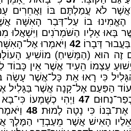
ֲשֶׁר לֹא עֲמַלְתֶּם בּוֹ וַאֲחֵרִים עָמְלו
א הֶאֱמִינוּ בוֹ עַל־דְּבַר הָאִשָּׁה אֲ
ֶׁר בָּאוּ אֵלָיו הַשֹּׁמְרֹנִים וַיִּשְׁאֲלוּ מִ
עֲבוּר דְּבָרוֹ׃
42
וַיֹּאמְרוּ אֶל־הָאִשָּׁ
מְנָם זֶה הוּא (הַמָּשִׁיחַ) מוֹשִׁיעַ הָעוֹלָם
שׁוּעַ עַצְמוֹ הֵעִיד אֲשֶׁר אֵין כָּבוֹד לַנּ
הַגָּלִיל כִּי רָאוּ אֵת כָּל־אֲשֶׁר עָשָׂה ב
ַ עוֹד הַפַּעַם אֶל־קָנָה אֲשֶׁר בַּגָּלִיל אֶל
ְפַר־נַחוּם׃
47
וַיְהִי כְשָׁמְעוֹ כִּי־בָא י
א אֶת־בְּנוֹ כִּי נָטָה לָמוּת׃
48
וַיֹּאמֶר
ֵלַיו הָאִישׁ אֲשֶׁר מֵעַבְדֵי הַמֶּלֶךְ אֲדֹ