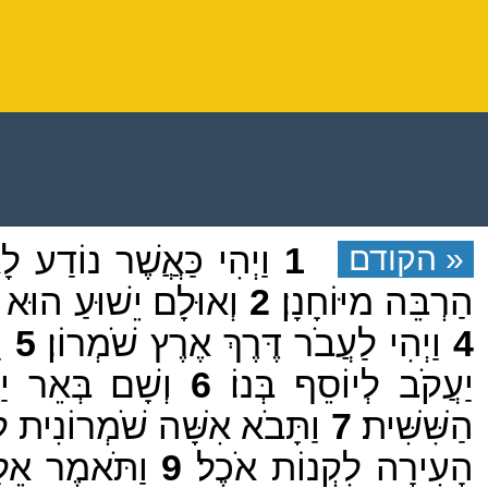
« הקודם
1
וַיְהִי כַּאֲֲשֶׁר נוֹדַע ל
הַרְבֵּה מיּוֹחָנָן׃
2
וְאוּלָם יֵשׁוּעַ הוּא ל
4
וַיְהִי לַעֲבֹר דֶּרֶךְ אֶרֶץ שֹׁמְרוֹן׃
5
וַ
יַעֲקֹב לְיוֹסֵף בְּנוֹ׃
6
וְשָׁם בְּאֵר יַעֲ
הַשִּׁשִּׁית׃
7
וַתָּבֹא אִשָּׁה שֹׁמְרוֹנִית לִ
הָעִירָה לִקְנוֹת אֹכֶל׃
9
וַתֹּאמֶר אֵלָי