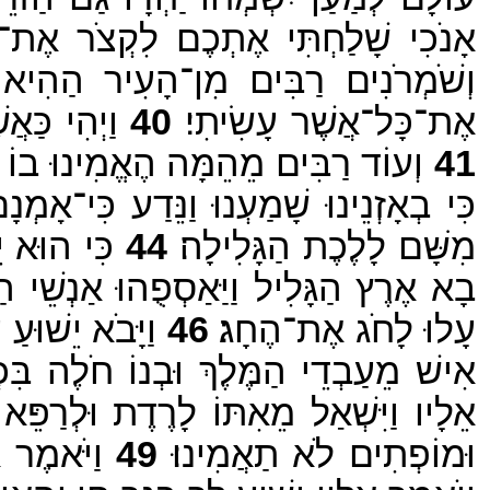
אָנֹכִי שָׁלַחְתִּי אֶתְכֶם לִקְצֹר אֶת־א
וְשֹׁמְרֹנִים רַבִּים מִן־הָעִיר הַהִי
אֶת־כָּל־אֲשֶׁר עָשִׂיתִי׃
40
וַיְהִי כַּאֲש
41
וְעוֹד רַבִּים מֵהֵמָּה הֶאֱמִינוּ בוֹ בַּ
כִּי בְאָזְנֵינוּ שָׁמַעְנוּ וַנֵּדַע כִּי־אָ
מִשָּׁם לָלֶכֶת הַגָּלִילָה׃
44
כִּי הוּא יֵ
בָא אֶרֶץ הַגָּלִיל וַיַּאַסְפֻהוּ אַנְשֵׁי 
עָלוּ לָחֹג אֶת־הֶחָג׃
46
וַיָּבֹא יֵשׁוּע
אִישׁ מֵעַבְדֵי הַמֶּלֶךְ וּבְנוֹ חֹלֶה בִּכ
אֵלָיו וַיִּשְׁאַל מֵאִתּוֹ לָרֶדֶת וּלְרַפֵּ
וּמוֹפְתִים לֹא תַאֲמִינוּ׃
49
וַיֹּאמֶר א