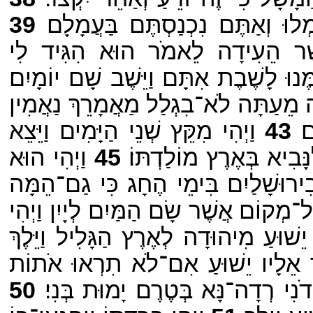
ּ וְאַתֶּם נִכְנַסְתֶּם בַּעֲמָלָם׃
39
שֶׁר הֵעִידָה לֵאמֹר הוּא הִגִּיד לִי
מֶּנוּ לָשֶׁבֶת אִתָּם וַיֵּשֶׁב שָׁם יוֹמָיִם׃
ה מֵעַתָּה לֹא־בִגְלַל מַאֲמָרֵךְ נַאֲמִין
׃
43
וַיְהִי מִקֵּץ שְׁנֵי הַיָּמִים וַיֵּצֵא
ָבִיא בְּאֶרֶץ מוֹלַדְתּוֹ׃
45
וַיְהִי הוּא
ִירוּשָׁלַיִם בִּימֵי הֶחָג כִּי גַם־הֵמָּה
־מְקוֹם אֲשֶׁר שָׂם הַמַּיִם לְיָיִן וַיְהִי
ֵשׁוּעַ מִיהוּדָה לְאֶרֶץ הַגָּלִיל וַיֵּלֶךְ
 אֵלָיו יֵשׁוּעַ אִם־לֹא תִרְאוּ אֹתוֹת
נִי רְדָה־נָּא בְּטֶרֶם יָמוּת בְּנִי׃
50