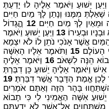
ַיַּעַן יֵשׁוּעַ וַיֹּאמֶר אֵלֶיהָ לוּ יָדַעַתְּ
ַלְתְּ מִמֶּנּוּ וְנָתַן לָךְ מַיִם חַיִּים׃
וּמֵאַיִן לְךָ מַיִם חַיִּים׃
12
הֲֲגָדוֹל
בָנָיו וּבְעִירוֹ׃
13
וַיַּעַן יֵשׁוּעַ וַיֹּאמֶר
ַמַּיִם אֲשֶׁר אָנֹכִי נֹתֵן לוֹ לֹא יִצְמָא
י הָעוֹלָם׃
15
וַתֹּאמֶר אֵלָיו הָאִשָּׁה
וֹא הֵנָּה לִשְׁאֹב׃
16
וַיֹּאמֶר אֵלֶיהָ
ישׁ וַיֹּאמֶר אֵלֶיהָ יֵשׁוּעַ כֵּן דִבַּרְתְּ
ְ לָכֵן אֱמֶת הַדָּבָר אֲשֶׁר דִבַּרְתְּ׃
19
ְׁתַּחֲווּ בָּהָר הַזֶּה וְאַתֶּם אֹמְרִים
יֵשׁוּעַ אִשָּׁה הַאֲמִינִי לִי כִּי תָבוֹא
ִשְׁתַּחֲוִים אֶל־אֲשֶׁר לֹא יְדַעְתֶּם