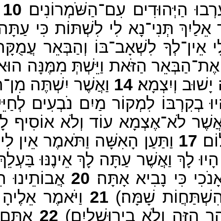
ָרְבוּ הַיְּהוּדִים עִם־הַשֹּׁמְרוֹנִים׃
10
ו
ִךְ תְּנִי־נָא לִי לִשְׁתּוֹת כִּי עַתָּה שָׁא
 אֵין־לְךָ לִשְׁאָב־בּוֹ וְהַבְּאֵר עֲמֻקָּה 
ת־הַבְּאֵר הַזֹּאת וַיֵּשְׁתְּ מִמֶּנָּה הוּא וּ
ָשׁוּב וְיִצְמָא׃
14
וַאֲשֶׁר יִשְׁתֶּה מִן־ה
יוּ בְקִרְבּוֹ לִמְקוֹר מַיִם נֹבְעִים לְחַיֵּ
 אֲשֶׁר לֹא־אֶצְמָא עוֹד וְלֹא אוֹסִיף לָב
וֹם׃
17
וַתַּעַן הָאִשָּׁה וַתֹּאמֶר אֵין לִי אִ
יוּ לָךְ וַאֲשֶׁר עַתָּה לָךְ אֵינֶנּוּ בַּעְלֵך
ֹכִי כִּי נָבִיא אָתָּה׃
20
אֲבוֹתֵינוּ הִש
שְׁתַּחֲוֹת שָׁמָּה׃)
21
וַיֹּאמֶר אֵלֶיהָ 
ר הַזֶּה וְלֹא בִירוּשָׁלָיִם׃)
22
אַתֶּם מ