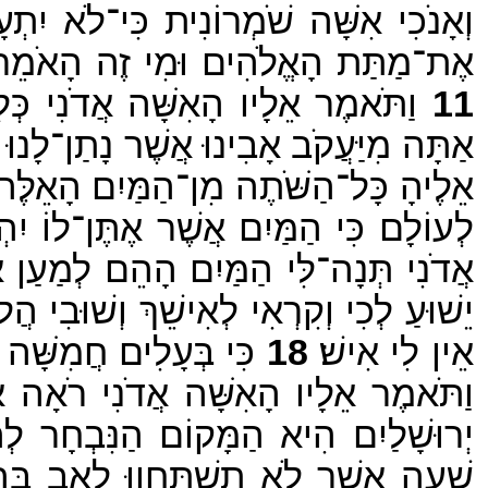
וְאָנֹכִי אִשָּׁה שֹׁמְרוֹנִית כִּי־לֹא יִתְע
אֶת־מַתַּת הָאֱלֹהִים וּמִי זֶה הָאֹמֵר אֵלַי
11
וַתֹּאמֶר אֵלָיו הָאִשָּׁה אֲדֹנִי כְּלִי
אַתָּה מִיַּעֲקֹב אָבִינוּ אֲשֶׁר נָתַן־לָנוּ אֶ
אֵלֶיהָ כָּל־הַשֹּׁתֶה מִן־הַמַּיִם הָאֵלֶּה י
לְעוֹלָם כִּי הַמַּיִם אֲשֶׁר אֶתֶּן־לוֹ יִהְ
אֲדֹנִי תְּנָה־לִּי הַמַּיִם הָהֵם לְמַעַן
יֵשׁוּעַ לְכִי וְקִרְאִי לְאִישֵׁךְ וְשׁוּבִי הֲל
אֵין לִי אִישׁ׃
18
כִּי בְּעָלִים חֲמִשָּׁה הָ
וַתֹּאמֶר אֵלָיו הָאִשָּׁה אֲדֹנִי רֹאָה אָנ
יְרוּשָׁלַיִם הִיא הַמָּקוֹם הַנִּבְחָר לְהִ
שָׁעָה אֲשֶׁר לֹא תִשְׁתַּחֲווּ לָאָב בָּהָ