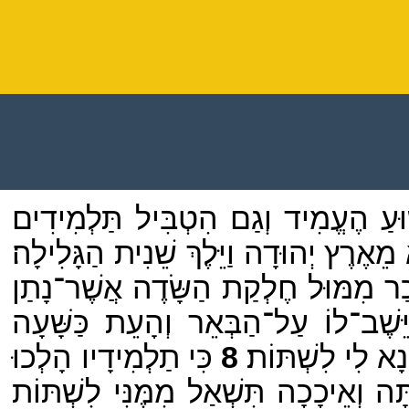
שׁוּעַ הֶעֱמִיד וְגַם הִטְבִּיל תַּלְמִידִים
 מֵאֶרֶץ יְהוּדָה וַיֵּלֶךְ שֵׁנִית הַגָּלִילָה׃
ּכַר מִמּוּל חֶלְקַת הַשָּׂדֶה אֲשֶׁר־נָתַן
ֵּשֶׁב־לוֹ עַל־הַבְּאֵר וְהָעֵת כַּשָּׁעָה
ָא לִי לִשְׁתּוֹת׃
8
כִּי תַלְמִידָיו הָלְכוּ
ה וְאֵיכָכָה תִּשְׁאַל מִמֶּנִּי לִשְׁתּוֹת